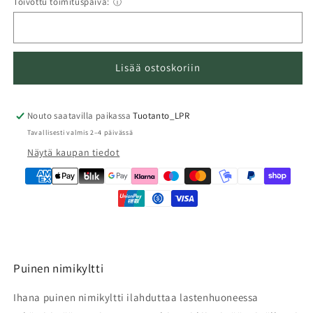
Toivottu toimituspäivä:
ⓘ
Lisää ostoskoriin
Nouto saatavilla paikassa
Tuotanto_LPR
Tavallisesti valmis 2–4 päivässä
Näytä kaupan tiedot
Puinen nimikyltti
Ihana puinen nimikyltti
ilahduttaa lastenhuoneessa