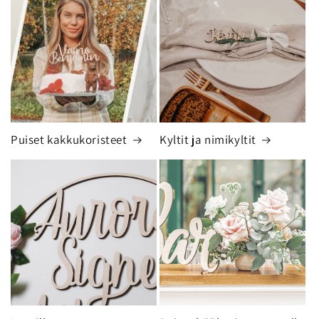
Puiset kakkukoristeet
Kyltit ja nimikyltit