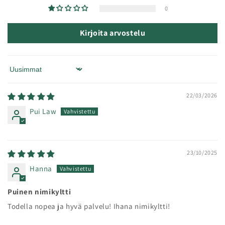
0
Kirjoita arvostelu
Sort by
22/03/2026
Pui Law
23/10/2025
Hanna
Puinen nimikyltti
Todella nopea ja hyvä palvelu! Ihana nimikyltti!