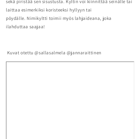
sekä piristää sen sisustusta. Kyltin voi kiinnittää seinälle tai
laittaa esimerkiksi koristeeksi hyllyyn tai
pöydälle. Nimikyltti toimii myös
lahjaideana, joka
ilahduttaa saajaa!
Kuvat otettu @sallasalmela @jannaraittinen