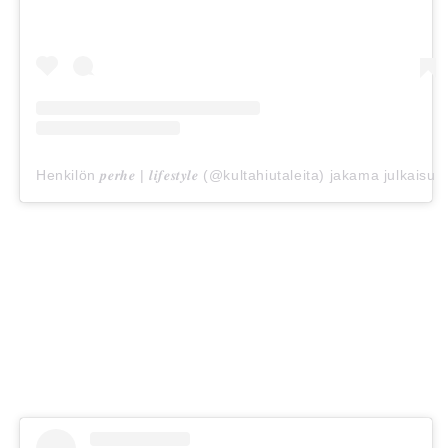
Henkilön 𝒑𝒆𝒓𝒉𝒆 | 𝒍𝒊𝒇𝒆𝒔𝒕𝒚𝒍𝒆 (@kultahiutaleita) jakama julkaisu