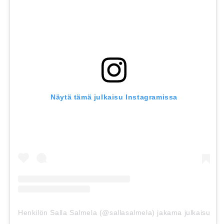
Näytä tämä julkaisu Instagramissa
Henkilön Salla Salmela (@sallasalmela) jakama julkaisu