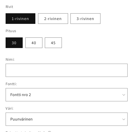
Rivit
1-rivinen
2-rivinen
3-rivinen
Pituus
30
40
45
Nimi:
Fontti:
Väri: