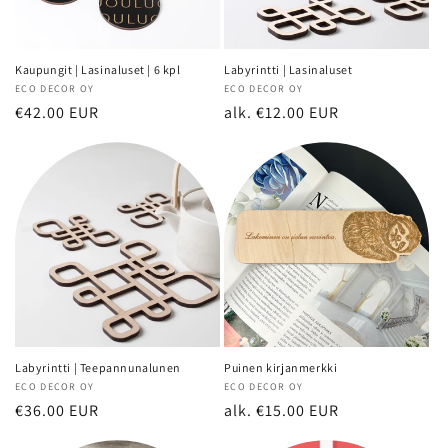
Kaupungit | Lasinaluset | 6 kpl
Labyrintti | Lasinaluset
Myyjä:
ECO DECOR OY
Myyjä:
ECO DECOR OY
Normaalihinta
€42.00 EUR
Normaalihinta
alk. €12.00 EUR
Labyrintti | Teepannunalunen
Puinen kirjanmerkki
Myyjä:
ECO DECOR OY
Myyjä:
ECO DECOR OY
Normaalihinta
€36.00 EUR
Normaalihinta
alk. €15.00 EUR