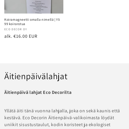
Koiramagneetti omalla nimellä | Yli
99 koirarotua
Myyjä:
ECO DECOR OY
Normaalihinta
alk. €16.00 EUR
K
Äitienpäivälahjat
o
Äitienpäivä lahjat Eco Decorilta
k
o
Yllätä äiti tänä vuonna lahjalla, joka on sekä kaunis että
kestävä. Eco Decorin Äitienpäivä-valikoimasta löydät
e
uniikit sisustustaulut, kodin koristeet ja ekologiset