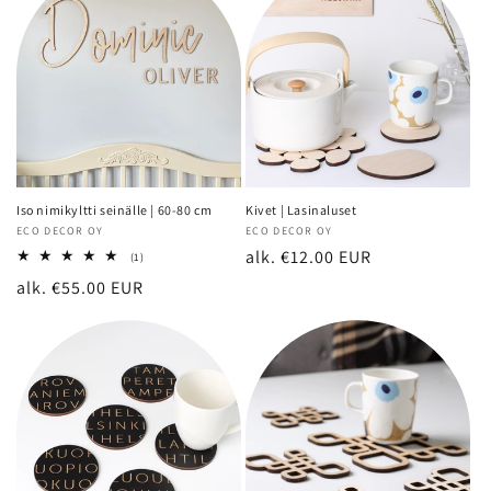
Iso nimikyltti seinälle | 60-80 cm
Kivet | Lasinaluset
Myyjä:
ECO DECOR OY
Myyjä:
ECO DECOR OY
Normaalihinta
alk. €12.00 EUR
1
(1)
arvosteluja
Normaalihinta
alk. €55.00 EUR
yhteensä