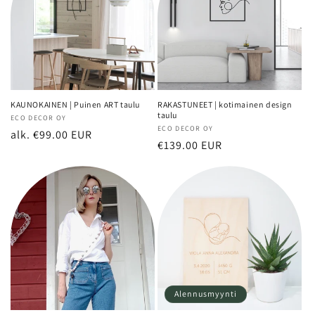
KAUNOKAINEN | Puinen ART taulu
RAKASTUNEET | kotimainen design
taulu
Myyjä:
ECO DECOR OY
Myyjä:
ECO DECOR OY
Normaalihinta
alk. €99.00 EUR
Normaalihinta
€139.00 EUR
Alennusmyynti