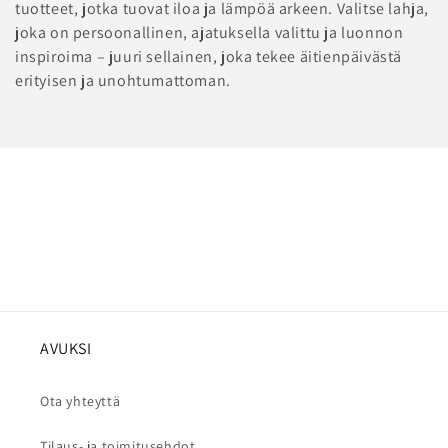
l
tuotteet, jotka tuovat iloa ja lämpöä arkeen. Valitse lahja,
joka on persoonallinen, ajatuksella valittu ja luonnon
m
inspiroima – juuri sellainen, joka tekee äitienpäivästä
a
erityisen ja unohtumattoman.
:
AVUKSI
Ota yhteyttä
Tilaus- ja toimitusehdot