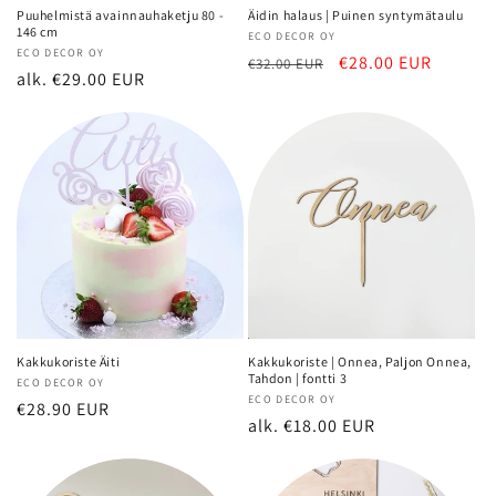
Puuhelmistä avainnauhaketju 80 -
Äidin halaus | Puinen syntymätaulu
146 cm
Myyjä:
ECO DECOR OY
Myyjä:
ECO DECOR OY
Normaalihinta
Alennushinta
€28.00 EUR
€32.00 EUR
Normaalihinta
alk. €29.00 EUR
Kakkukoriste Äiti
Kakkukoriste | Onnea, Paljon Onnea,
Tahdon | fontti 3
Myyjä:
ECO DECOR OY
Myyjä:
ECO DECOR OY
Normaalihinta
€28.90 EUR
Normaalihinta
alk. €18.00 EUR