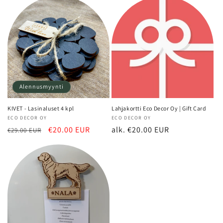
Alennusmyynti
KIVET - Lasinaluset 4 kpl
Lahjakortti Eco Decor Oy | Gift Card
Myyjä:
ECO DECOR OY
Myyjä:
ECO DECOR OY
Normaalihinta
Alennushinta
€20.00 EUR
Normaalihinta
alk. €20.00 EUR
€29.00 EUR