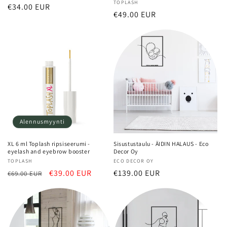
Myyjä:
TOPLASH
Normaalihinta
€34.00 EUR
Normaalihinta
€49.00 EUR
Alennusmyynti
XL 6 ml Toplash ripsiseerumi -
Sisustustaulu - ÄIDIN HALAUS - Eco
eyelash and eyebrow booster
Decor Oy
Myyjä:
TOPLASH
Myyjä:
ECO DECOR OY
Normaalihinta
Alennushinta
€39.00 EUR
Normaalihinta
€139.00 EUR
€69.00 EUR