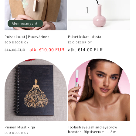
Alennusmyynti
Puiset kukat | Puunvärinen
Puiset kukat | Musta
Myyjä:
ECO DECOR OY
Myyjä:
ECO DECOR OY
Normaalihinta
Alennushinta
alk. €10.00 EUR
Normaalihinta
alk. €14.00 EUR
€14.00 EUR
Puinen Muistikirja
Toplash eyelash and eyebrow
booster - Ripsiseerumi — 3 ml
Myyjä:
ECO DECOR OY