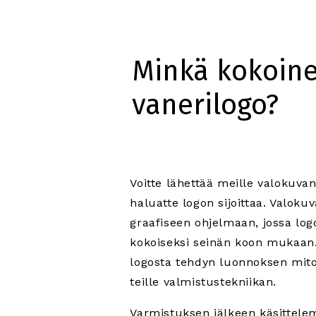
Minkä kokoin
vanerilogo?
Voitte lähettää meille valokuvan
haluatte logon sijoittaa. Valoku
graafiseen ohjelmaan, jossa lo
kokoiseksi seinän koon mukaan
logosta tehdyn luonnoksen mito
teille valmistustekniikan.
Varmistuksen jälkeen käsittele