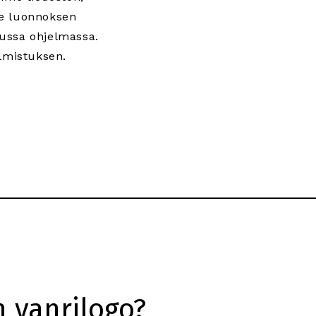
e luonnoksen
tussa ohjelmassa.
lmistuksen.
n vanrilogo?