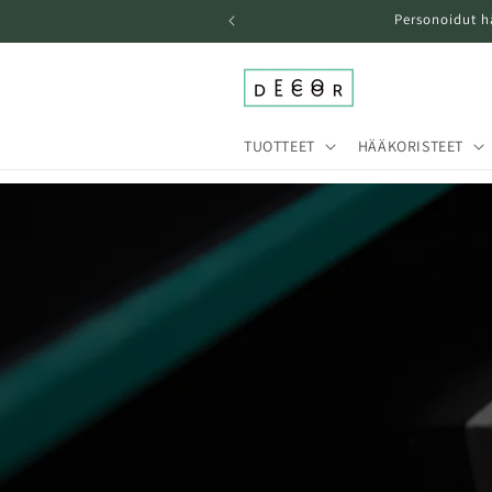
Ohita ja
Personoidut h
siirry
sisältöön
TUOTTEET
HÄÄKORISTEET