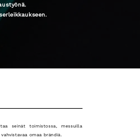
laustyönä.
serleikkaukseen.
staa seinät toimistossa, messuilla
s vahvistavaa omaa brändiä.