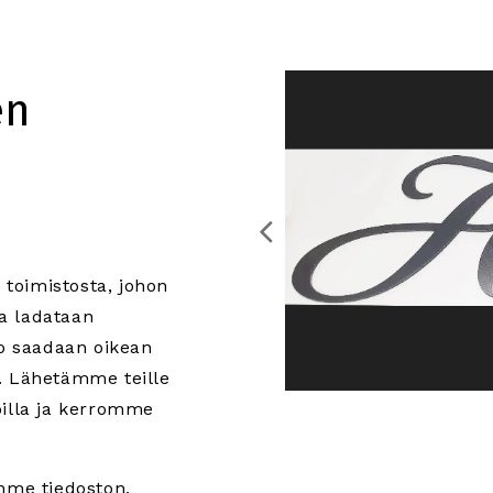
en
 toimistosta, johon
va ladataan
go saadaan oikean
. Lähetämme teille
illa ja kerromme
mme tiedoston,