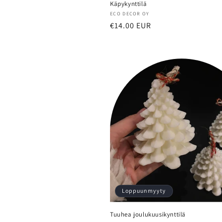
Käpykynttilä
Myyjä:
ECO DECOR OY
Normaalihinta
€14.00 EUR
Loppuunmyyty
Tuuhea joulukuusikynttilä