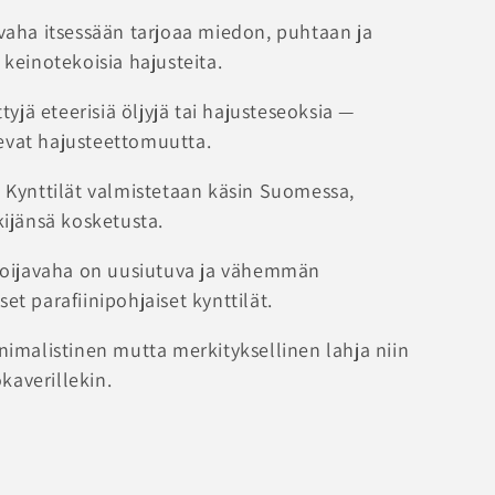
avaha itsessään tarjoaa miedon, puhtaan ja
keinotekoisia hajusteita.
ättyjä eteerisiä öljyjä tai hajusteseoksia —
kevat hajusteettomuutta.
: Kynttilät valmistetaan käsin Suomessa,
ijänsä kosketusta.
 soijavaha on uusiutuva ja vähemmän
set parafiinipohjaiset kynttilät.
inimalistinen mutta merkityksellinen lahja niin
kaverillekin.