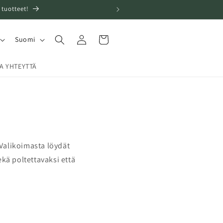
tuotteet!
Kirjaudu
K
Ostoskori
Suomi
sisään
i
e
A YHTEYTTÄ
l
i
 Valikoimasta löydät
ekä poltettavaksi että