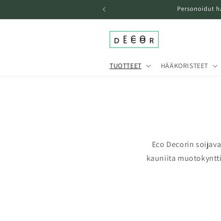
Ohita ja
Personoidut h
siirry
sisältöön
TUOTTEET
HÄÄKORISTEET
Eco Decorin soijava
kauniita muotokynttil