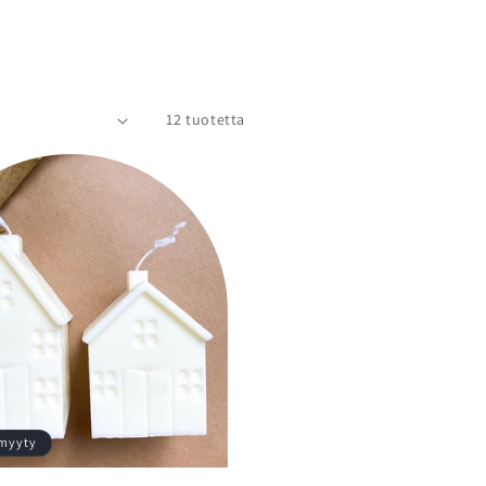
12 tuotetta
myyty