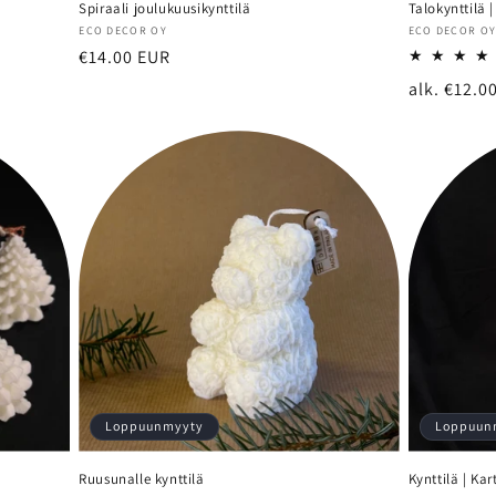
Spiraali joulukuusikynttilä
Talokynttilä 
Myyjä:
Myyjä:
ECO DECOR OY
ECO DECOR O
Normaalihinta
€14.00 EUR
Normaalih
alk. €12.0
Loppuunmyyty
Loppuun
Ruusunalle kynttilä
Kynttilä | Kar