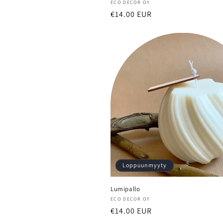
Myyjä:
ECO DECOR OY
Normaalihinta
€14.00 EUR
Loppuunmyyty
Lumipallo
Myyjä:
ECO DECOR OY
Normaalihinta
€14.00 EUR