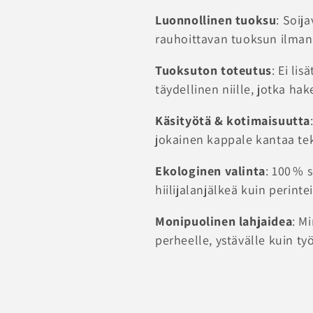
a
Luonnollinen tuoksu
: Soij
:
rauhoittavan tuoksun ilman 
Tuoksuton toteutus
: Ei lis
täydellinen niille, jotka ha
Käsityötä & kotimaisuutta
jokainen kappale kantaa tek
Ekologinen valinta
: 100 %
hiilijalanjälkeä kuin perintei
Monipuolinen lahjaidea
: M
perheelle, ystävälle kuin työ