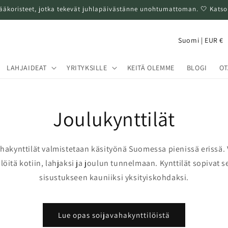
ääkoristeet, jotka tekevät juhlapäivästänne unohtumattoman. 🤍 Katso 
M
Suomi | EUR €
a
a
LAHJAIDEAT
YRITYKSILLE
KEITÄ OLEMME
BLOGI
OT
/
a
Joulukynttilät
l
u
e
hakynttilät valmistetaan käsityönä Suomessa pienissä erissä.
öitä kotiin, lahjaksi ja joulun tunnelmaan. Kynttilät sopivat s
sisustukseen kauniiksi yksityiskohdaksi.
Lue opas soijavahakynttilöistä