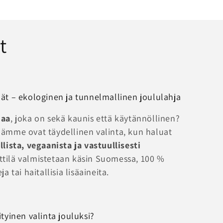
t
lät – ekologinen ja tunnelmallinen joululahja
jaa
, joka on sekä kaunis että käytännöllinen?
lämme ovat täydellinen valinta, kun haluat
lista, vegaanista ja vastuullisesti
ttilä valmistetaan käsin Suomessa, 100 %
a tai haitallisia lisäaineita.
ityinen valinta jouluksi?