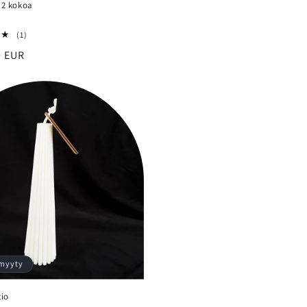
| 2 kokoa
Y
1
(1)
arvosteluja
inta
0 EUR
yhteensä
myyty
tio