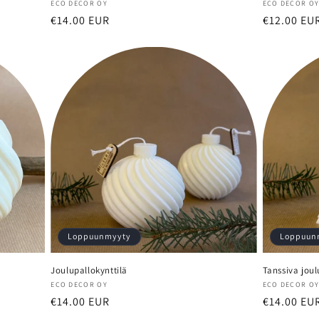
Myyjä:
Myyjä:
ECO DECOR OY
ECO DECOR O
Normaalihinta
€14.00 EUR
Normaalih
€12.00 EU
Loppuunmyyty
Loppuun
Joulupallokynttilä
Tanssiva joul
Myyjä:
Myyjä:
ECO DECOR OY
ECO DECOR O
Normaalihinta
€14.00 EUR
Normaalih
€14.00 EU