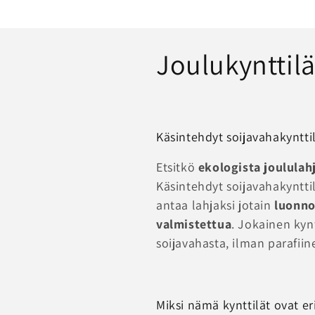
K
Joulukynttilä
o
k
Käsintehdyt soijavahakyntti
o
Etsitkö
ekologista joululah
Käsintehdyt soijavahakyntti
e
antaa lahjaksi jotain
luonnol
valmistettua
. Jokainen kyn
l
soijavahasta, ilman parafiinej
m
Miksi nämä kynttilät ovat er