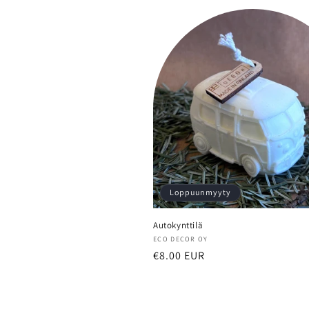
Loppuunmyyty
Autokynttilä
Myyjä:
ECO DECOR OY
Normaalihinta
€8.00 EUR