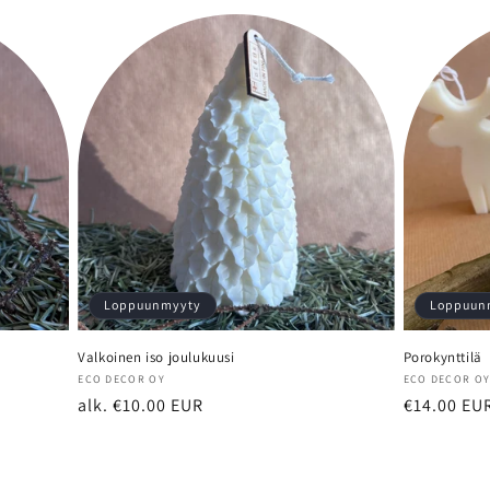
Loppuunmyyty
Loppuun
Valkoinen iso joulukuusi
Porokynttilä
Myyjä:
Myyjä:
ECO DECOR OY
ECO DECOR O
Normaalihinta
alk. €10.00 EUR
Normaalih
€14.00 EU