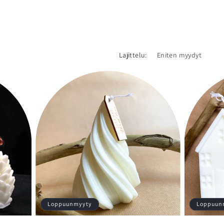
Lajittelu:
Loppuunmyyty
Loppuun