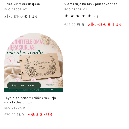
Lisäsivut vieraskirjaan
Vieraskirja häihin - puiset kannet
Myyjä:
ECO DECOR OY
Myyjä:
ECO DECOR OY
Normaalihinta
alk. €10.00 EUR
1
(1)
arvosteluja
Normaalihinta
Alennushinta
alk. €39.00 EUR
€49.00 EUR
yhteensä
Alennusmyynti
Täysin personoitu häävieraskirja
omalla designilla
Myyjä:
ECO DECOR OY
Normaalihinta
Alennushinta
€69.00 EUR
€79.00 EUR