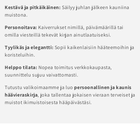
Kestävä ja pitkäikäinen:
Säilyy juhlan jälkeen kauniina
muistona.
Personoitava:
Kaiverrukset nimillä, päivämäärillä tai
omilla viesteillä tekevät kirjan ainutlaatuiseksi.
Tyylikäs ja elegantti:
Sopii kaikenlaisiin hääteemoihin ja
koristeluihin.
Helppo tilata:
Nopea toimitus verkkokaupasta,
suunnittelu sujuu vaivattomasti.
Tutustu valikoimaamme ja luo
persoonallinen ja kaunis
häävieraskirja
, joka tallentaa jokaisen vieraan terveiset ja
muistot ikimuistoisesta hääpäivästäsi.