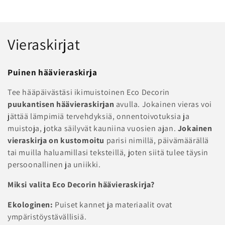
K
Vieraskirjat
o
Puinen häävieraskirja
k
Tee hääpäivästäsi ikimuistoinen Eco Decorin
o
puukantisen häävieraskirjan
avulla. Jokainen vieras voi
jättää lämpimiä tervehdyksiä, onnentoivotuksia ja
e
muistoja, jotka säilyvät kauniina vuosien ajan.
Jokainen
l
vieraskirja on kustomoitu
parisi nimillä, päivämäärällä
tai muilla haluamillasi teksteillä, joten siitä tulee täysin
m
persoonallinen ja uniikki.
a
Miksi valita Eco Decorin häävieraskirja?
:
Ekologinen:
Puiset kannet ja materiaalit ovat
ympäristöystävällisiä.