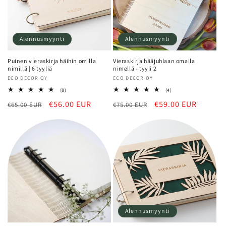
Alennusmyynti
Alennusmyynti
Puinen vieraskirja häihin omilla
Vieraskirja hääjuhlaan omalla
nimillä | 6 tyyliä
nimellä - tyyli 2
Myyjä:
ECO DECOR OY
Myyjä:
ECO DECOR OY
8
4
(8)
(4)
arvosteluja
arvosteluja
Normaalihinta
Alennushinta
€56.00 EUR
Normaalihinta
Alennushinta
€59.00 EUR
€65.00 EUR
yhteensä
€75.00 EUR
yhteensä
Alennusmyynti