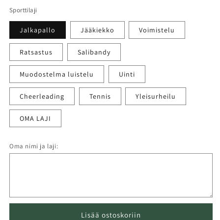
Sporttilaji
Jalkapallo
Jääkiekko
Voimistelu
Ratsastus
Salibandy
Muodostelma luistelu
Uinti
Cheerleading
Tennis
Yleisurheilu
OMA LAJI
Oma nimi ja laji:
Lisää ostoskoriin