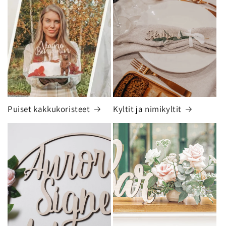
Puiset kakkukoristeet
Kyltit ja nimikyltit