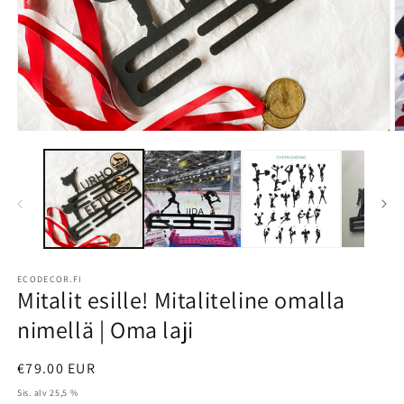
Avaa
A
aineisto
a
1
2
modaalisessa
m
ikkunassa
i
ECODECOR.FI
Mitalit esille! Mitaliteline omalla
nimellä | Oma laji
Normaalihinta
€79.00 EUR
Sis. alv 25,5 %