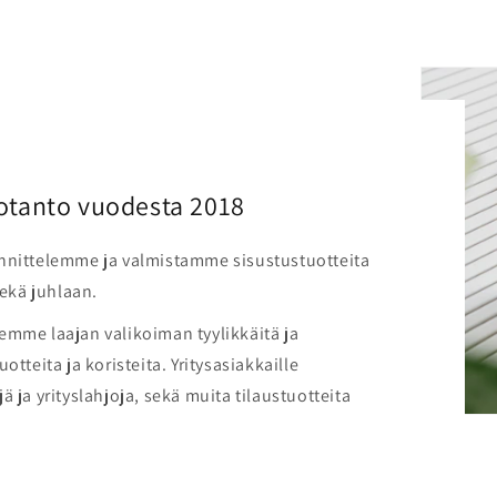
otanto vuodesta 2018
nnittelemme ja valmistamme sisustustuotteita
sekä juhlaan.
emme laajan valikoiman tyylikkäitä ja
otteita ja koristeita. Yritysasiakkaille
 ja yrityslahjoja, sekä muita tilaustuotteita