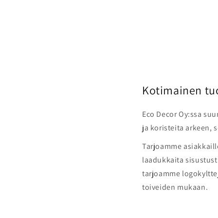
Kotimainen tu
Eco Decor Oy:ssa suu
ja koristeita arkeen, 
Tarjoamme asiakkaill
laadukkaita sisustustu
tarjoamme logokylttejä
toiveiden mukaan.