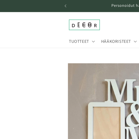
Ohita ja
Personoidut h
siirry
sisältöön
TUOTTEET
HÄÄKORISTEET
Siirry
tuotetietoihin