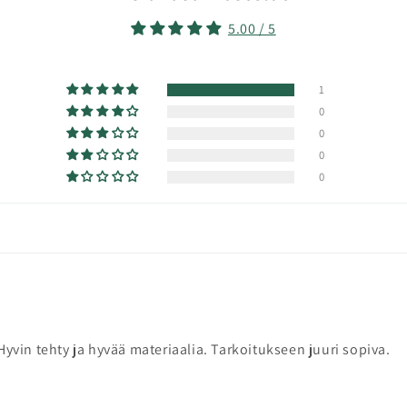
5.00 / 5
1
0
0
0
0
 Hyvin tehty ja hyvää materiaalia. Tarkoitukseen juuri sopiva.