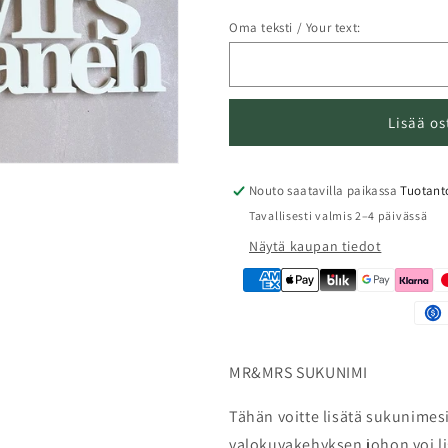
Oma teksti / Your text:
Lisää os
Nouto saatavilla paikassa
Tuotant
Tavallisesti valmis 2–4 päivässä
Näytä kaupan tiedot
MR&MRS SUKUNIMI
Tähän voitte lisätä sukunimesi
valokuvakehyksen johon voi li