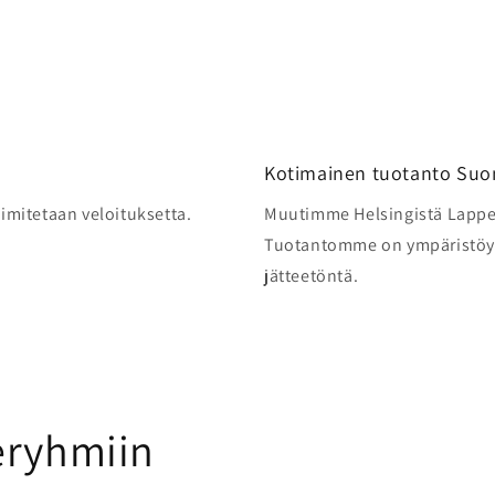
Kotimainen tuotanto Su
oimitetaan veloituksetta.
Muutimme Helsingistä Lappe
Tuotantomme on ympäristöyst
jätteetöntä.
eryhmiin