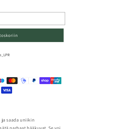
toskoriin
o_LPR
 ja saada uniikin
sätä parhaat hääkuvat. Se voi