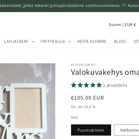
ääkoristeet, jotka tekevät juhlapäivästänne unohtumattoman. 🤍 Katso 
M
Suomi | EUR €
a
a
LAHJAIDEAT
YRITYKSILLE
KEITÄ OLEMME
BLOGI
OT
/
a
ECO DECOR OY
l
Valokuvakehys oma
u
1 arvostelu
e
Normaalihinta
€105.00 EUR
Sis. alv 25,5 %
Väri
Puunvärinen
Valkoin