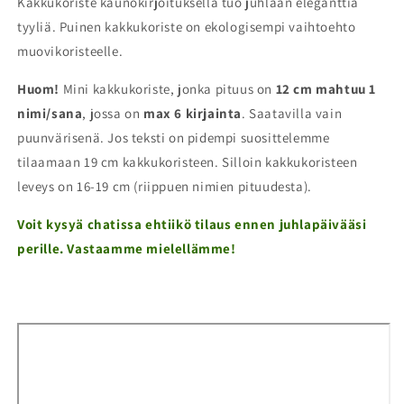
Kakkukoriste kaunokirjoituksella tuo juhlaan eleganttia
tyyliä. Puinen kakkukoriste on ekologisempi vaihtoehto
muovikoristeelle.
Huom!
Mini kakkukoriste, jonka pituus on
12 cm mahtuu 1
nimi/sana
, jossa on
max 6 kirjainta
. Saatavilla vain
puunvärisenä. Jos teksti on pidempi suosittelemme
tilaamaan 19 cm kakkukoristeen. Silloin kakkukoristeen
leveys on 16-19 cm (riippuen nimien pituudesta).
Voit kysyä chatissa ehtiikö tilaus ennen juhlapäivääsi
perille. Vastaamme mielellämme!