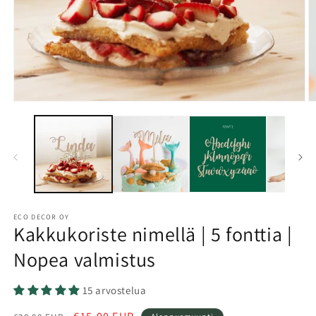
Avaa
A
aineisto
a
1
2
modaalisessa
m
ikkunassa
i
ECO DECOR OY
Kakkukoriste nimellä | 5 fonttia |
Nopea valmistus
15 arvostelua