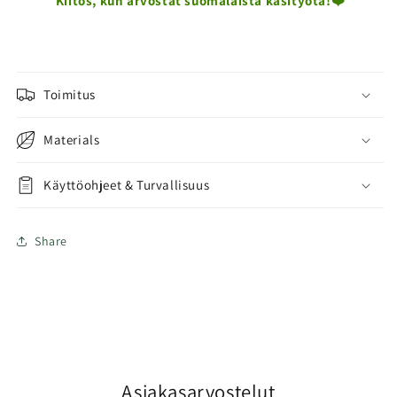
Kiitos, kun arvostat suomalaista käsityötä!❤️
Toimitus
Materials
Käyttöohjeet & Turvallisuus
Share
Asiakasarvostelut