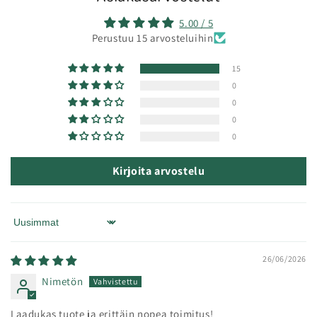
5.00 / 5
Perustuu 15 arvosteluihin
15
0
0
0
0
Kirjoita arvostelu
Sort by
26/06/2026
Nimetön
Laadukas tuote ja erittäin nopea toimitus!