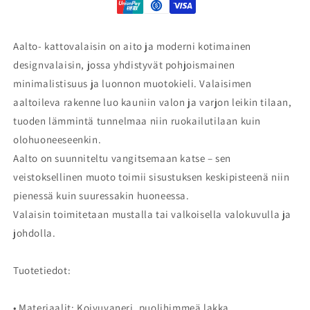
Aalto- kattovalaisin on aito ja moderni kotimainen
designvalaisin, jossa yhdistyvät pohjoismainen
minimalistisuus ja luonnon muotokieli. Valaisimen
aaltoileva rakenne luo kauniin valon ja varjon leikin tilaan,
tuoden lämmintä tunnelmaa niin ruokailutilaan kuin
olohuoneeseenkin.
Aalto on suunniteltu vangitsemaan katse – sen
veistoksellinen muoto toimii sisustuksen keskipisteenä niin
pienessä kuin suuressakin huoneessa.
Valaisin toimitetaan mustalla tai valkoisella valokuvulla ja
johdolla.
Tuotetiedot:
• Materiaalit: Koivuvaneri, puolihimmeä lakka