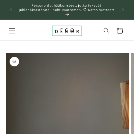
Ohita ja
Personoidut hääkoristeet, jotka tekevät
siirry
❤️A
juhlapäivästänne unohtumattoman. 🤍 Katso tuotteet!
sisältöön
Ostoskori
Siirry
tuotetietoihin