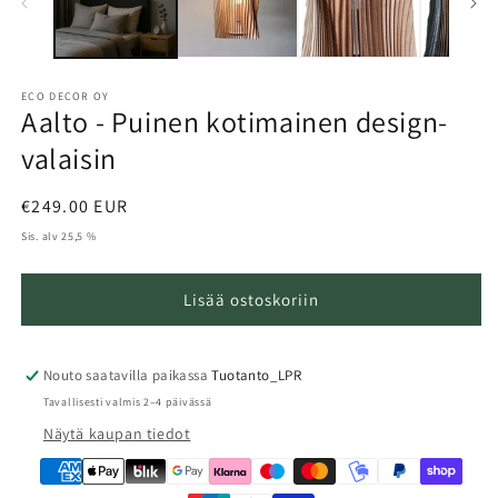
ECO DECOR OY
Aalto - Puinen kotimainen design-
valaisin
Normaalihinta
€249.00 EUR
Sis. alv 25,5 %
Lisää ostoskoriin
Nouto saatavilla paikassa
Tuotanto_LPR
Tavallisesti valmis 2–4 päivässä
Näytä kaupan tiedot