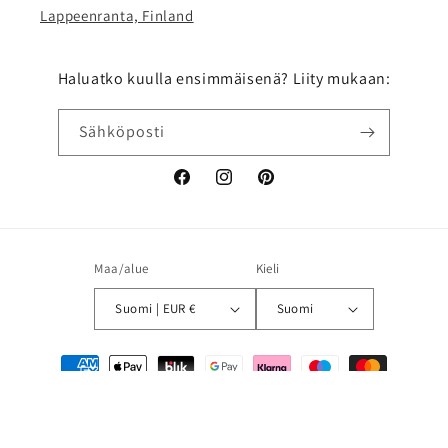
Lappeenranta, Finland
Haluatko kuulla ensimmäisenä? Liity mukaan:
Sähköposti
Facebook
Instagram
Pinterest
Maa/alue
Kieli
Suomi | EUR €
Suomi
Maksutavat
© 2026,
Eco Decor Oy
Shopify-verkkokaupat
Palautuskäytäntö