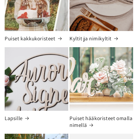
Puiset kakkukoristeet
Kyltit ja nimikyltit
Lapsille
Puiset hääkoristeet omalla
nimellä