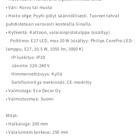
• Väri: Koivu tai musta
• Hoito-ohje: Pyyhi pölyt säännöllisesti. Tuoreet tahrat
puhdistetaan varovasti kostealla liinalla.
• Kytkentä: Kattoon, valaisinpistotulppa (sisältyy)
Polttimo: E27 LED, max 20 W (sisältyy: Philips CorePro LED-
lamppu, E27, 10.5 W, 1055 lm, 3000 K)
IP-luokitus: IP20
Jännite: 220–240 V
Himmennettävyys: Kyllä
Sertifioinnit ja merkinnät: CE-merkitty
• Valmistaja: Eco Decor Oy
• Valmistusmaa: Suomi
Mitat:
• Halkaisija: 200 mm
• Valaisimem korkeus: 250 mm