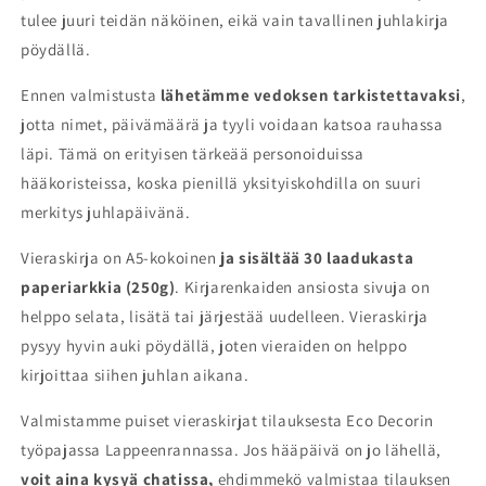
tulee juuri teidän näköinen, eikä vain tavallinen juhlakirja
pöydällä.
Ennen valmistusta
lähetämme vedoksen tarkistettavaksi
,
jotta nimet, päivämäärä ja tyyli voidaan katsoa rauhassa
läpi. Tämä on erityisen tärkeää personoiduissa
hääkoristeissa, koska pienillä yksityiskohdilla on suuri
merkitys juhlapäivänä.
Vieraskirja on A5-kokoinen
ja sisältää 30 laadukasta
paperiarkkia (250g)
. Kirjarenkaiden ansiosta sivuja on
helppo selata, lisätä tai järjestää uudelleen. Vieraskirja
pysyy hyvin auki pöydällä, joten vieraiden on helppo
kirjoittaa siihen juhlan aikana.
Valmistamme puiset vieraskirjat tilauksesta Eco Decorin
työpajassa Lappeenrannassa. Jos hääpäivä on jo lähellä,
voit aina kysyä chatissa,
ehdimmekö valmistaa tilauksen