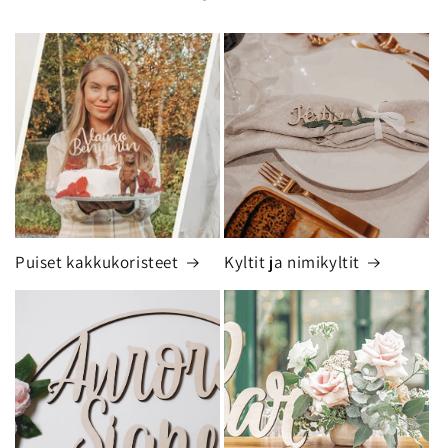
Puiset kakkukoristeet
Kyltit ja nimikyltit