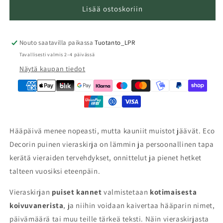
Lisää ostoskoriin
Nouto saatavilla paikassa
Tuotanto_LPR
Tavallisesti valmis 2–4 päivässä
Näytä kaupan tiedot
Hääpäivä menee nopeasti, mutta kauniit muistot jäävät. Eco
Decorin puinen vieraskirja on lämmin ja persoonallinen tapa
kerätä vieraiden tervehdykset, onnittelut ja pienet hetket
talteen vuosiksi eteenpäin.
Vieraskirjan
puiset kannet
valmistetaan
kotimaisesta
koivuvanerista
, ja niihin voidaan kaivertaa hääparin nimet,
päivämäärä tai muu teille tärkeä teksti. Näin vieraskirjasta