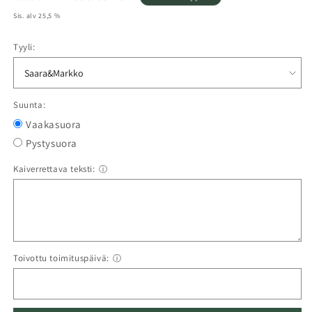
Sis. alv 25,5 %
Tyyli:
Suunta:
Vaakasuora
Pystysuora
Kaiverrettava teksti:
ⓘ
Toivottu toimituspäivä:
ⓘ