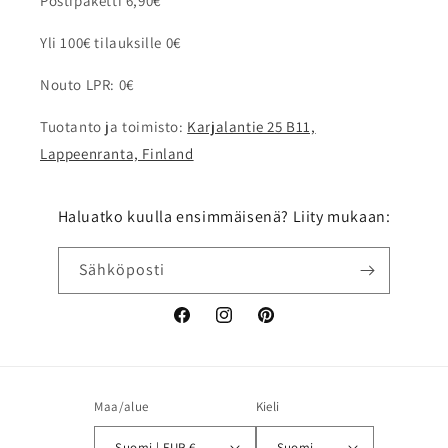
Postipaketti 6,90€
Yli 100€ tilauksille 0€
Nouto LPR: 0€
Tuotanto ja toimisto:
Karjalantie 25 B11,
Lappeenranta, Finland
Haluatko kuulla ensimmäisenä? Liity mukaan:
Sähköposti
Facebook
Instagram
Pinterest
Maa/alue
Kieli
Suomi | EUR €
Suomi