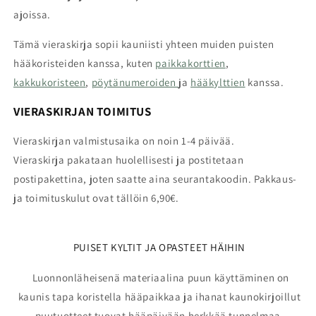
ajoissa.
Tämä vieraskirja sopii kauniisti yhteen muiden puisten
hääkoristeiden kanssa, kuten
paikkakorttien
,
kakkukoristeen
,
pöytänumeroiden
ja
hääkylttien
kanssa.
VIERASKIRJAN TOIMITUS
Vieraskirjan valmistusaika on noin 1-4 päivää.
Vieraskirja
pakataan huolellisesti ja postitetaan
postipakettina, joten saatte aina seurantakoodin. Pakkaus-
ja toimituskulut ovat tällöin 6,90€.
PUISET KYLTIT JA OPASTEET HÄIHIN
Luonnonläheisenä materiaalina puun käyttäminen on
kaunis tapa koristella hääpaikkaa ja ihanat kaunokirjoillut
puutuotteet tuovat hääpäivään herkkää tunnelmaa.