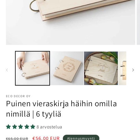
Avaa
A
aineisto
a
1
2
modaalisessa
m
ikkunassa
i
ECO DECOR OY
Puinen vieraskirja häihin omilla
nimillä | 6 tyyliä
8 arvostelua
Normaalihinta
Alennushinta
€56.00 EUR
€65.00 EUR
Alennusmyynti