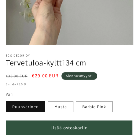
Avaa
aineisto
1
ECO DECOR OY
Tervetuloa-kyltti 34 cm
modaalisessa
ikkunassa
Normaalihinta
Alennushinta
€29.00 EUR
€35.00 EUR
Alennusmyynti
Sis. alv 25,5 %
Väri
Puunvärinen
Musta
Barbie Pink
Lisää ostoskoriin