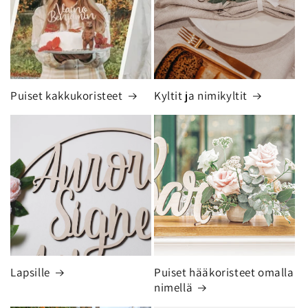
Puiset kakkukoristeet
Kyltit ja nimikyltit
Lapsille
Puiset hääkoristeet omalla
nimellä