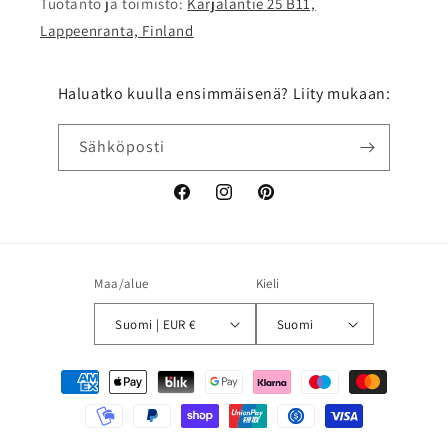
Tuotanto ja toimisto:
Karjalantie 25 B11,
Lappeenranta, Finland
Haluatko kuulla ensimmäisenä? Liity mukaan:
Sähköposti
Facebook
Instagram
Pinterest
Maa/alue
Kieli
Suomi | EUR €
Suomi
Maksutavat