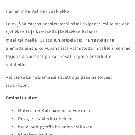
Puinen mitaliteline - Jääkiekko
Laita jääkiekossa ansaitsemasi mitalit ylpeästi esille meidän
tyylikkäällä ja kestävällä jääkiekkoaiheisella
mitalitelineellä. Olitpa junioripelaaja, harrastelija tai
ammattilainen, koivuvanerista valmistettu mitalitelineemme
tarjoaa arvoisensa paikan kovalla työllä ansaituille
mitaleille.
Valitse kaksi haluamaasi siluettia ja lisää ne toiveet
laatikkoon.
Ominaisuudet:
Materiaali: Kotimainen koivuvaneri
Design: Jääkiekkoaiheinen
Koko: voit pyytää haluamaasi kokoa
Kiinnitys: koukut