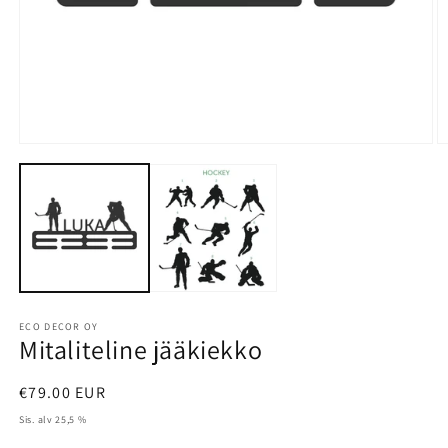
Avaa
A
aineisto
a
1
2
modaalisessa
m
ikkunassa
i
ECO DECOR OY
Mitaliteline jääkiekko
Normaalihinta
€79.00 EUR
Sis. alv 25,5 %