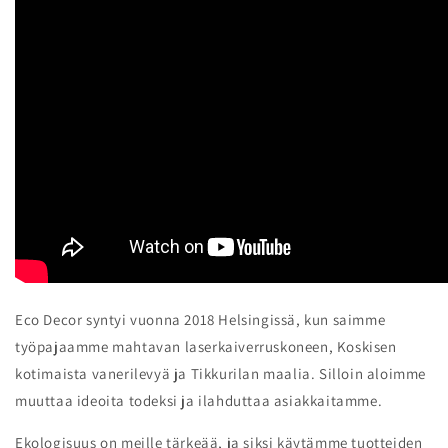
Eco Decor syntyi vuonna 2018 Helsingissä, kun saimme
työpajaamme mahtavan laserkaiverruskoneen, Koskisen
kotimaista vanerilevyä ja Tikkurilan maalia. Silloin aloimme
muuttaa ideoita todeksi ja ilahduttaa asiakkaitamme.
Ekologisuus on meille tärkeää, ja siksi käytämme tuotteiden