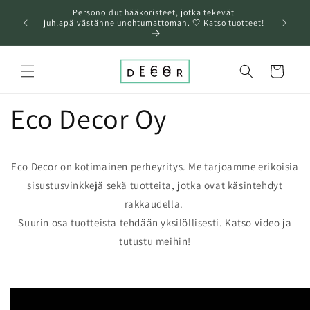
Ohita ja
Personoidut hääkoristeet, jotka tekevät
siirry
❤️A
juhlapäivästänne unohtumattoman. 🤍 Katso tuotteet!
sisältöön
Ostoskori
Eco Decor Oy
Eco Decor on kotimainen perheyritys. Me tarjoamme erikoisia
sisustusvinkkejä sekä tuotteita, jotka ovat käsintehdyt
rakkaudella.
Suurin osa tuotteista tehdään yksilöllisesti. Katso video ja
tutustu meihin!