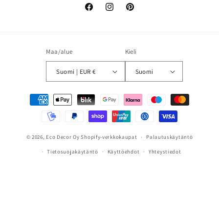
Facebook
Instagram
Pinterest
Maa/alue
Kieli
Suomi | EUR €
Suomi
Maksutavat
© 2026,
Eco Decor Oy
Shopify-verkkokaupat
Palautuskäytäntö
Tietosuojakäytäntö
Käyttöehdot
Yhteystiedot