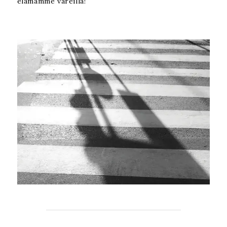
elämämme väreillä!