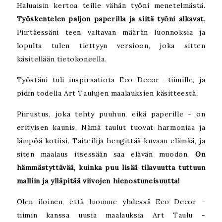
Haluaisin kertoa teille vähän työni menetelmästä.
Työskentelen paljon paperilla ja siitä työni alkavat
.
Piirtäessäni teen valtavan määrän luonnoksia ja
lopulta tulen tiettyyn versioon, joka sitten
käsitellään tietokoneella.
Työstäni tuli inspiraatiota Eco Decor -tiimille, ja
pidin todella Art Taulujen maalauksien käsitteestä.
Piirustus, joka tehty puuhun, eikä paperille - on
erityisen kaunis. Nämä taulut tuovat harmoniaa ja
lämpöä kotiisi. Taiteilija hengittää kuvaan elämää, ja
siten maalaus itsessään saa elävän muodon.
On
hämmästyttävää, kuinka puu lisää tilavuutta tuttuun
malliin ja ylläpitää viivojen hienostuneisuutta!
Olen iloinen, että luomme yhdessä Eco Decor -
tiimin kanssa uusia maalauksia Art Taulu -