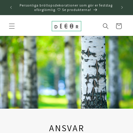
över och
Personliga bröllopsdekorationer som gör er festdag
gå till
oförglömlig. 🤍 Se produkterna!
innehållet
Varukorg
ANSVAR