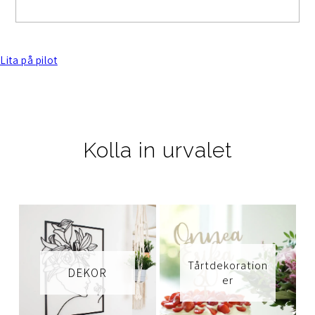
Lita på pilot
Kolla in urvalet
Tårtdekoration
DEKOR
er