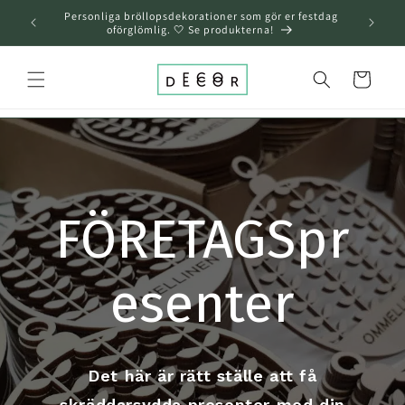
över och
Personliga bröllopsdekorationer som gör er festdag
gå till
oförglömlig. 🤍 Se produkterna!
innehållet
Varukorg
FÖRETAGSpr
esenter
Det här är rätt ställe att få
skräddarsydda presenter med din