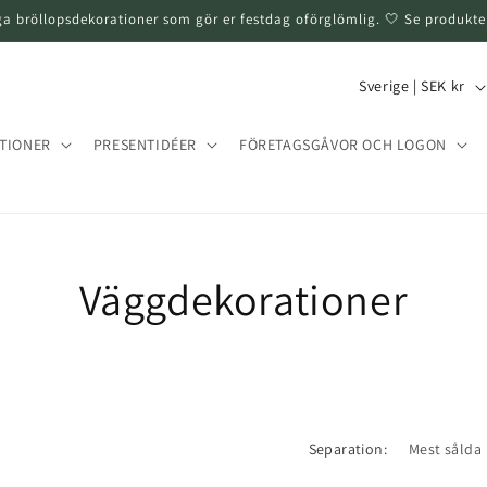
ga bröllopsdekorationer som gör er festdag oförglömlig. 🤍 Se produkte
L
Sverige | SEK kr
a
n
TIONER
PRESENTIDÉER
FÖRETAGSGÅVOR OCH LOGON
d
/
T
e
Väggdekorationer
r
r
i
t
o
Separation:
r