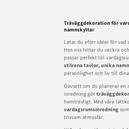
a
m
Träväggdekoration för var
namnskyltar
l
Letar du efter idéer för va
i
Hos oss hittar du vackra oc
passar perfekt till vardags
n
stilrena tavlor, unika nam
personlighet och liv till din
g
Oavsett om du planerar en m
:
inredning gör
träväggdeko
hemtrevligt. Med våra lätt
vardagsrumsinredning
som 
trivsam atmosfär.