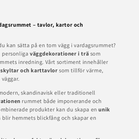
dagsrummet – tavlor, kartor och
d du kan sätta på en tom vägg i vardagsrummet?
h personliga
väggdekorationer i trä
som
rummets inredning. Vårt sortiment innehåller
nskyltar och karttavlor
som tillför värme,
a väggar.
odern, skandinavisk eller traditionell
rationen
rummet både imponerande och
kombinerade produkter kan du skapa en
unik
blir hemmets blickfång och skapar en