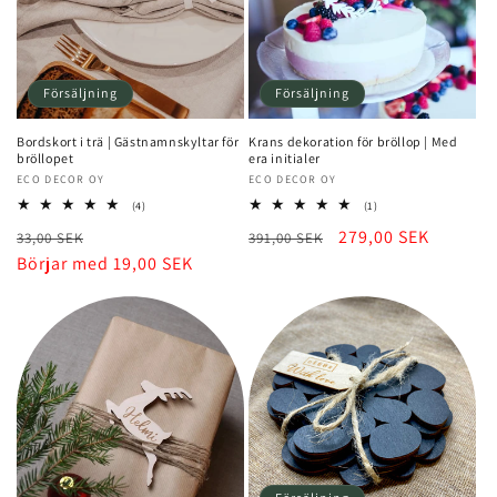
Försäljning
Försäljning
Bordskort i trä | Gästnamnskyltar för
Krans dekoration för bröllop | Med
bröllopet
era initialer
Säljare:
ECO DECOR OY
Säljare:
ECO DECOR OY
4
1
(4)
(1)
totalt
totalt
Normalt
Rea-
Normalt
Rea-
279,00 SEK
33,00 SEK
recensioner
391,00 SEK
recensioner
pris
Börjar med 19,00 SEK
pris
pris
pris