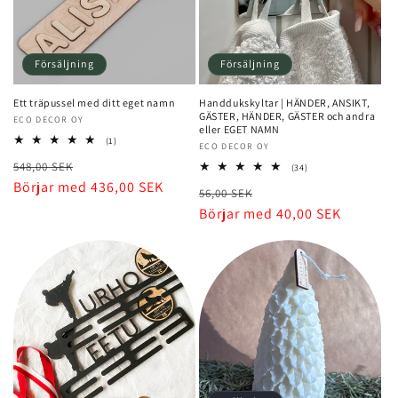
Försäljning
Försäljning
Ett träpussel med ditt eget namn
Handdukskyltar | HÄNDER, ANSIKT,
GÄSTER, HÄNDER, GÄSTER och andra
Säljare:
ECO DECOR OY
eller EGET NAMN
1
(1)
Säljare:
ECO DECOR OY
totalt
Normalt
Rea-
548,00 SEK
recensioner
34
(34)
totalt
pris
Börjar med 436,00 SEK
pris
Normalt
Rea-
56,00 SEK
recensioner
pris
Börjar med 40,00 SEK
pris