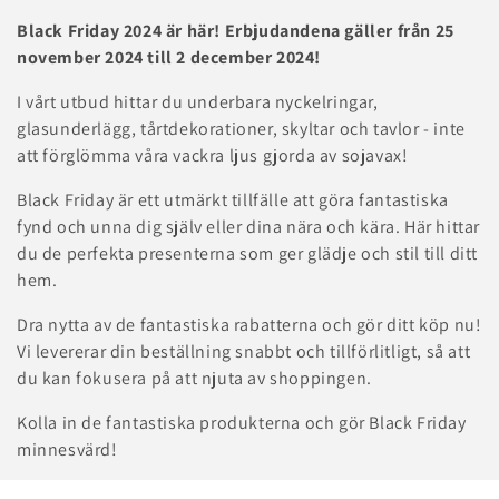
a
Black Friday 2024 är här! Erbjudandena gäller från 25
m
november 2024 till 2 december 2024!
l
I vårt utbud hittar du underbara nyckelringar,
glasunderlägg, tårtdekorationer, skyltar och tavlor - inte
i
att förglömma våra vackra ljus gjorda av sojavax!
n
Black Friday är ett utmärkt tillfälle att göra fantastiska
g
fynd och unna dig själv eller dina nära och kära. Här hittar
du de perfekta presenterna som ger glädje och stil till ditt
:
hem.
Dra nytta av de fantastiska rabatterna och gör ditt köp nu!
Vi levererar din beställning snabbt och tillförlitligt, så att
du kan fokusera på att njuta av shoppingen.
Kolla in de fantastiska produkterna och gör Black Friday
minnesvärd!