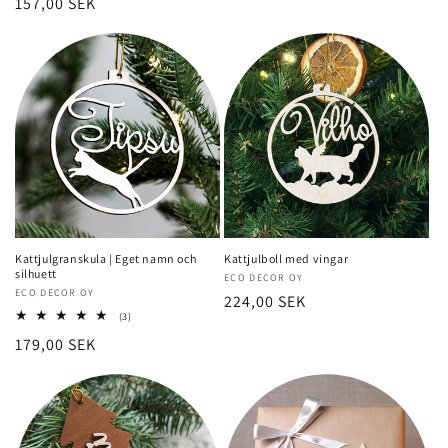
Normalt
157,00 SEK
recensioner
pris
pris
Kattjulgranskula | Eget namn och
Kattjulboll med vingar
silhuett
Säljare:
ECO DECOR OY
Säljare:
ECO DECOR OY
Normalt
224,00 SEK
3
(3)
pris
totalt
Normalt
179,00 SEK
recensioner
pris