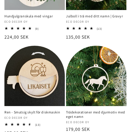
Hundjulgranskula med vingar
Julboll i trä med ditt namn | Gravyr
Säljare:
ECO DECOR OY
Säljare:
ECO DECOR OY
9
13
(9)
(13)
totalt
totalt
Normalt
224,00 SEK
Normalt
135,00 SEK
recensioner
recensioner
pris
pris
Ren - Smutsig skylt för diskmaskin
Trädekorationer med djurmotiv med
eget namn
Säljare:
ECO DECOR OY
Säljare:
ECO DECOR OY
13
(13)
Normalt
179,00 SEK
totalt