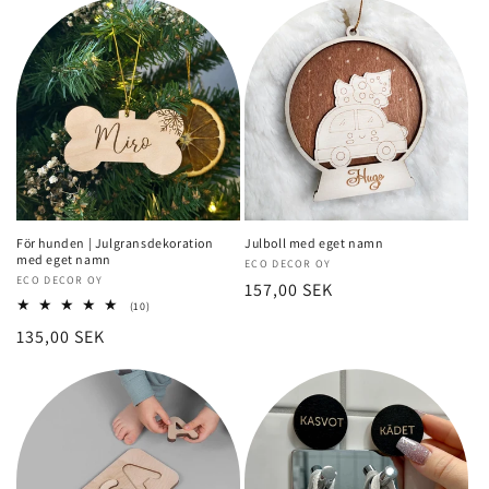
För hunden | Julgransdekoration
Julboll med eget namn
med eget namn
Säljare:
ECO DECOR OY
Säljare:
ECO DECOR OY
Normalt
157,00 SEK
10
(10)
pris
totalt
Normalt
135,00 SEK
recensioner
pris