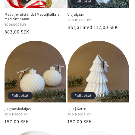
Fullbokat
Medaljer utställda! Medaljhållare
Vit julgran
med ditt namn
Säljare:
ECO DECOR OY
Säljare:
ECODECOR.FI
Normalt
Börjar med 112,00 SEK
Normalt
883,00 SEK
pris
pris
Fullbokat
Fullbokat
julgranskulaljus
Ljus | Kotte
Säljare:
ECO DECOR OY
Säljare:
ECO DECOR OY
Normalt
157,00 SEK
Normalt
157,00 SEK
pris
pris