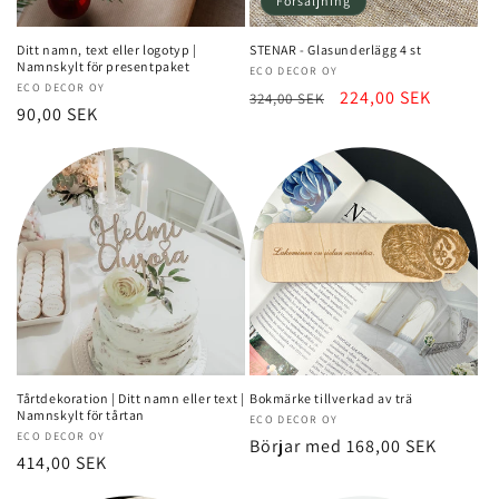
Försäljning
Ditt namn, text eller logotyp |
STENAR - Glasunderlägg 4 st
Namnskylt för presentpaket
Säljare:
ECO DECOR OY
Säljare:
ECO DECOR OY
Normalt
Rea-
224,00 SEK
324,00 SEK
Normalt
90,00 SEK
pris
pris
pris
Tårtdekoration | Ditt namn eller text |
Bokmärke tillverkad av trä
Namnskylt för tårtan
Säljare:
ECO DECOR OY
Säljare:
ECO DECOR OY
Normalt
Börjar med 168,00 SEK
Normalt
414,00 SEK
pris
pris