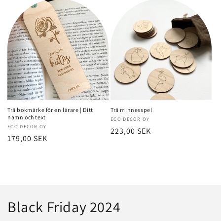
Trä bokmärke för en lärare | Ditt
Trä minnesspel
namn och text
Säljare:
ECO DECOR OY
Säljare:
ECO DECOR OY
Normalt
223,00 SEK
Normalt
179,00 SEK
pris
pris
S
Black Friday 2024