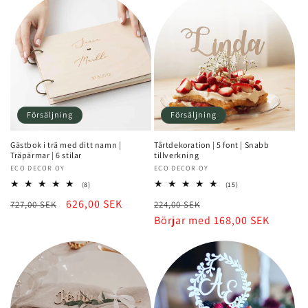
Försäljning
Försäljning
Gästbok i trä med ditt namn |
Tårtdekoration | 5 font | Snabb
Träpärmar | 6 stilar
tillverkning
Säljare:
ECO DECOR OY
Säljare:
ECO DECOR OY
8
15
(8)
(15)
totalt
totalt
Normalt
Rea-
626,00 SEK
Normalt
Rea-
727,00 SEK
recensioner
224,00 SEK
recensioner
pris
pris
pris
Börjar med 168,00 SEK
pris