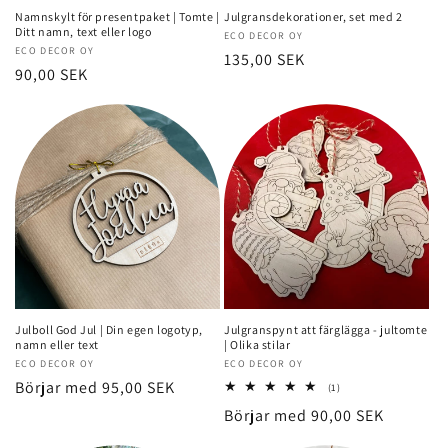
Namnskylt för presentpaket | Tomte |
Julgransdekorationer, set med 2
Ditt namn, text eller logo
Säljare:
ECO DECOR OY
Säljare:
ECO DECOR OY
Normalt
135,00 SEK
Normalt
90,00 SEK
pris
pris
Julboll God Jul | Din egen logotyp,
Julgranspynt att färglägga - jultomte
namn eller text
| Olika stilar
Säljare:
ECO DECOR OY
Säljare:
ECO DECOR OY
Normalt
Börjar med 95,00 SEK
1
(1)
totalt
pris
Normalt
Börjar med 90,00 SEK
recensioner
pris