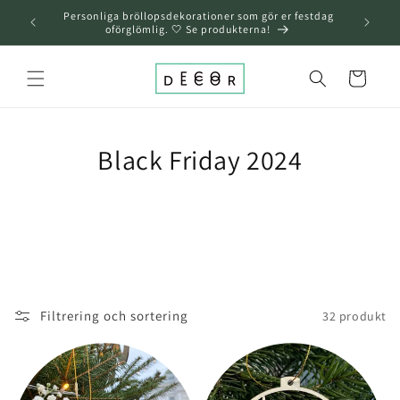
över och
Personliga bröllopsdekorationer som gör er festdag
gå till
oförglömlig. 🤍 Se produkterna!
innehållet
Varukorg
Black Friday 2024
Filtrering och sortering
32 produkt