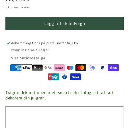
pris
Inkluderar skatter.
Lägg till i kundvagn
Avhämtning finns på plats
Tuotanto_LPR
Vanligtvis klar på 2-4 dagar
Visa butiksdetaljer
Trägrandekorationer är ett smart och ekologiskt sätt att
dekorera din julgran.