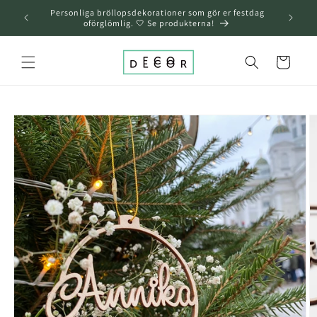
över och
Personliga bröllopsdekorationer som gör er festdag
gå till
oförglömlig. 🤍 Se produkterna!
innehållet
Varukorg
å till
roduktinformation