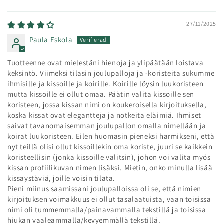
27/11/2025
Paula Eskola
Tuotteenne ovat mielestäni hienoja ja ylipäätään loistava
keksintö. Viimeksi tilasin joulupalloja ja -koristeita sukumme
ihmisille ja kissoille ja koirille. Koirille löysin luukoristeen
mutta kissoille ei ollut omaa. Päätin valita kissoille sen
koristeen, jossa kissan nimi on koukeroisella kirjoituksella,
koska kissat ovat elegantteja ja notkeita eläimiä. Ihmiset
saivat tavanomaisemman joulupallon omalla nimellään ja
koirat luukoristeen. Eilen huomasin pieneksi harmikseni, että
nyt teillä olisi ollut kissoillekin oma koriste, juuri se kaikkein
koristeellisin (jonka kissoille valitsin), johon voi valita myös
kissan profiilikuvan nimen lisäksi. Mietin, onko minulla lisää
kissaystäviä, joille voisin tilata.
Pieni miinus saamissani joulupalloissa oli se, että nimien
kirjoituksen voimakkuus ei ollut tasalaatuista, vaan toisissa
nimi oli tummemmalla/painavammalla tekstillä ja toisissa
hiukan vaaleammalla/kevyemmällä tekstillä.