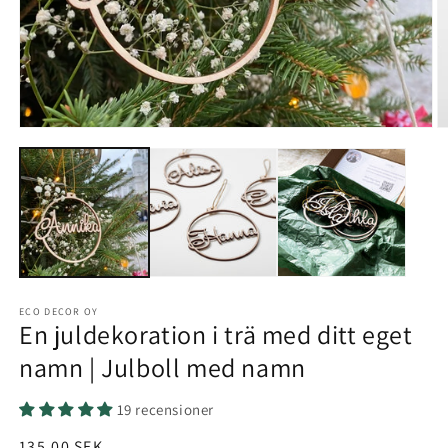
ECO DECOR OY
En juldekoration i trä med ditt eget
namn | Julboll med namn
19 recensioner
Normalt
135,00 SEK