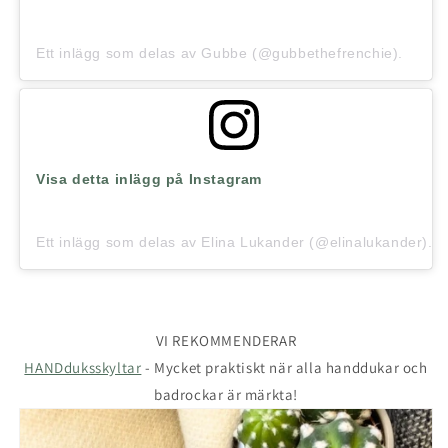
Ett inlägg som delas av Gubbe (@gubbethefrenchie).
Visa detta inlägg på Instagram
Ett inlägg som delas av Elina Lukander (@elinalukander).
VI REKOMMENDERAR
HANDduksskyltar
-
Mycket praktiskt när alla handdukar och
badrockar är märkta!