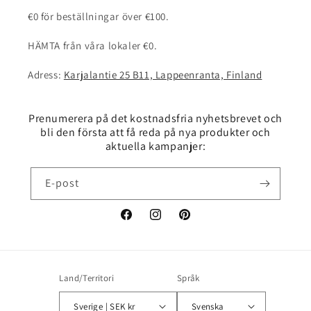
€0 för beställningar över €100.
HÄMTA från våra lokaler €0.
Adress:
Karjalantie 25 B11, Lappeenranta, Finland
Prenumerera på det kostnadsfria nyhetsbrevet och
bli den första att få reda på nya produkter och
aktuella kampanjer:
E-post
Facebook
Instagram
Pinterest
Land/Territori
Språk
Sverige | SEK kr
Svenska