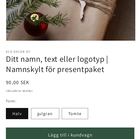
Öppna
materialet
1
ECO DECOR OY
Ditt namn, text eller logotyp |
i
ett
modalt
Namnskylt för presentpaket
fönster
Normalt
90,00 SEK
pris
Inkluderar skatter.
Form:
Halv
julgran
Tomte
Lägg till i kundvagn