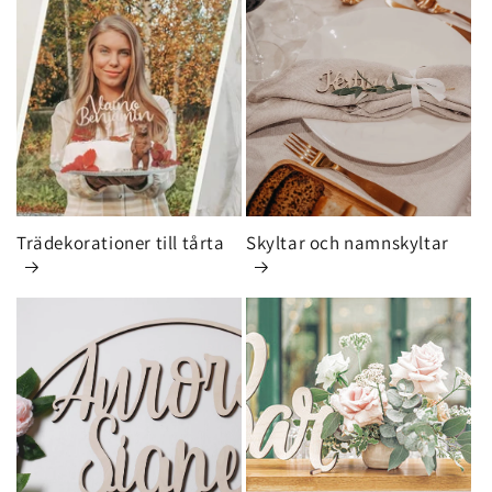
Trädekorationer till tårta
Skyltar och namnskyltar