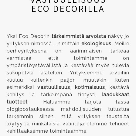
ECO DECORILLA
Yksi Eco Decorin
tärkeimmistä arvoista
näkyy jo
yrityksen nimessä - nimittäin
ekologisuus
. Meille
perheyrityksenä on äärimmäisen tärkeää
varmistaa, että toimintamme on
ympäristöystävällistä ja kestävää myös tulevia
sukupolvia ajatellen. Yrityksemme arvoihin
kuuluu
kuitenkin
paljon muutakin, kuten
esimerkiksi
vastuullisuus
,
kotimaisuus
, kestävä
kehitys ja tärkeimpänä tietysti
laadukkaat
tuotteet
. Haluamme tarjota tässä
blogipostauksessa mahdollisuuden tutustua
tarkemmin siihen, mitä yrityksen taustalta
löytyy ja minkälaisia valintoja olemme tehneet
kehittääksemme toimintaamme.