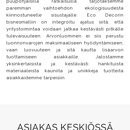
puupohjaisilla ratkaisuilla tarjotaksemme
paremman vaihtoehdon ekologisuudesta
kiinnostuneelle sisustajalle. Eco Decorin
bisnesmalliin on integroitu ajatus siitä, että
yritystoimintaa voidaan jatkaa kestävästi pitkälle
tulevaisuuteen. Arvonluominen ei siis perustu
luonnonvarojen maksimaaliseen hyödyntämiseen,
vaan luovuuteen ja sitä kautta lisäarvon
tuottamiseen asiakkaille. Jalostamme
yksinkertaisista ja kestävästi hankituista
materiaaleista kauniita ja uniikkeja tuotteita
asiakkaidemme tarpeisiin.
ASIAKAS KESKIÖSSÄ