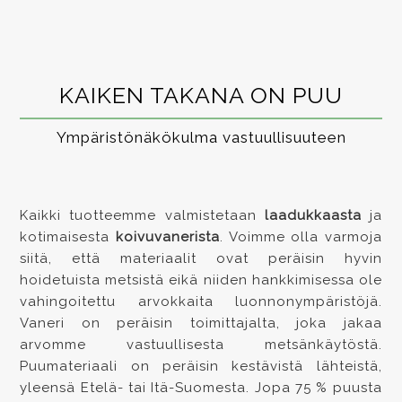
KAIKEN TAKANA ON PUU
Ympäristönäkökulma vastuullisuuteen
Kaikki tuotteemme valmistetaan
laadukkaasta
ja
kotimaisesta
koivuvanerista
. Voimme olla varmoja
siitä, että materiaalit ovat peräisin hyvin
hoidetuista metsistä eikä niiden hankkimisessa ole
vahingoitettu arvokkaita luonnonympäristöjä.
Vaneri on peräisin toimittajalta, joka jakaa
arvomme vastuullisesta metsänkäytöstä.
Puumateriaali on peräisin kestävistä lähteistä,
yleensä Etelä- tai Itä-Suomesta. Jopa 75 % puusta