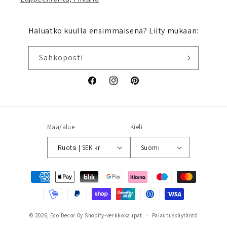
Haluatko kuulla ensimmäisenä? Liity mukaan:
Sähköposti
Facebook
Instagram
Pinterest
Maa/alue
Kieli
Ruotsi | SEK kr
Suomi
Maksutavat
© 2026,
Eco Decor Oy
Shopify-verkkokaupat
Palautuskäytäntö