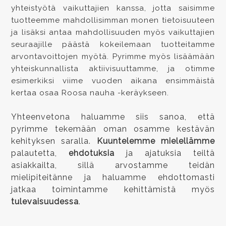
yhteistyötä vaikuttajien kanssa, jotta saisimme
tuotteemme mahdollisimman monen tietoisuuteen
ja lisäksi antaa mahdollisuuden myös vaikuttajien
seuraajille päästä kokeilemaan tuotteitamme
arvontavoittojen myötä. Pyrimme myös lisäämään
yhteiskunnallista aktiivisuuttamme, ja otimme
esimerkiksi viime vuoden aikana ensimmäistä
kertaa osaa Roosa nauha -keräykseen.
Yhteenvetona haluamme siis sanoa, että
pyrimme tekemään oman osamme kestävän
kehityksen saralla.
Kuuntelemme mielellämme
palautetta,
ehdotuksia
ja ajatuksia teiltä
asiakkailta, sillä arvostamme teidän
mielipiteitänne ja haluamme ehdottomasti
jatkaa toimintamme kehittämistä myös
tulevaisuudessa
.