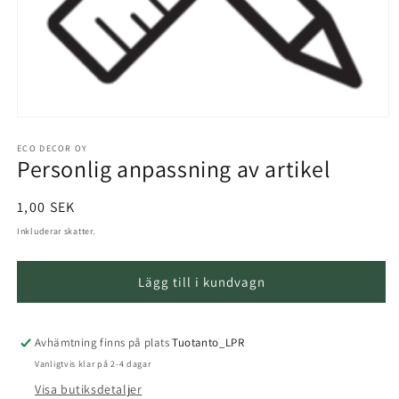
Öppna
materialet
1
ECO DECOR OY
Personlig anpassning av artikel
i
ett
modalt
fönster
Normalt
1,00 SEK
pris
Inkluderar skatter.
Lägg till i kundvagn
Avhämtning finns på plats
Tuotanto_LPR
Vanligtvis klar på 2-4 dagar
Visa butiksdetaljer