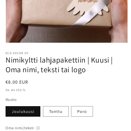
Avaa
aineisto
1
ECO DECOR OY
Nimikyltti lahjapakettiin | Kuusi |
modaalisessa
ikkunassa
Oma nimi, teksti tai logo
Normaalihinta
€8.00 EUR
Sis. alv 25,5 %
Muoto:
Joulukuusi
Tonttu
Poro
Oma nimi/teksti:
ⓘ