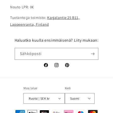
Nouto LPR: 0€
Tuotanto ja toimisto:
Karjalantie 25 B11,
Lappeenranta, Finland
Haluatko kuulla ensimmäisenä? Liity mukaan:
Sähköposti
Facebook
Instagram
Pinterest
Maa/alue
Kieli
Ruotsi | SEK kr
Suomi
Maksutavat