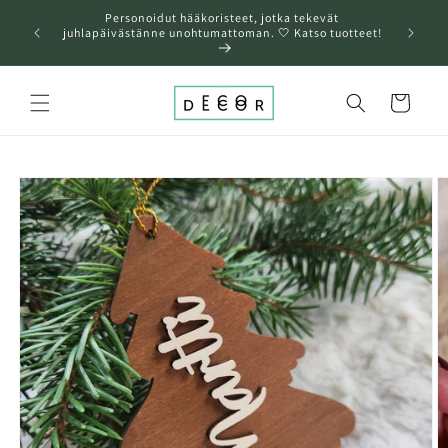
Ohita ja
Personoidut hääkoristeet, jotka tekevät
siirry
❤️A
juhlapäivästänne unohtumattoman. 🤍 Katso tuotteet!
sisältöön
Ostoskori
Siirry
tuotetietoihin