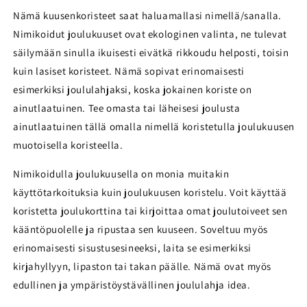
Nämä kuusenkoristeet saat haluamallasi nimellä/sanalla.
Nimikoidut joulukuuset ovat ekologinen valinta, ne tulevat
säilymään sinulla ikuisesti eivätkä rikkoudu helposti, toisin
kuin lasiset koristeet. Nämä sopivat erinomaisesti
esimerkiksi joululahjaksi, koska jokainen koriste on
ainutlaatuinen.
Tee omasta tai läheisesi joulusta
ainutlaatuinen tällä omalla nimellä koristetulla joulukuusen
muotoisella koristeella.
Nimikoidulla joulukuusella on monia muitakin
käyttötarkoituksia kuin joulukuusen koristelu. Voit käyttää
koristetta joulukorttina tai kirjoittaa omat joulutoiveet sen
kääntöpuolelle ja ripustaa sen kuuseen. Soveltuu myös
erinomaisesti sisustusesineeksi, laita se esimerkiksi
kirjahyllyyn, lipaston tai takan päälle. Nämä ovat myös
edullinen ja ympäristöystävällinen joululahja idea.