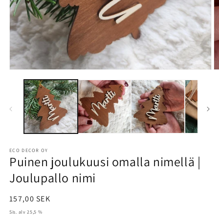
ECO DECOR OY
Puinen joulukuusi omalla nimellä |
Joulupallo nimi
Normaalihinta
157,00 SEK
Sis. alv 25,5 %