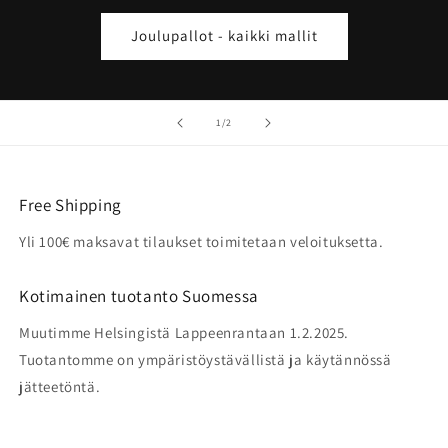
Joulupallot - kaikki mallit
/
1
/
2
Free Shipping
Yli 100€ maksavat tilaukset toimitetaan veloituksetta.
Kotimainen tuotanto Suomessa
Muutimme Helsingistä Lappeenrantaan 1.2.2025.
Tuotantomme on ympäristöystävällistä ja käytännössä
jätteetöntä.