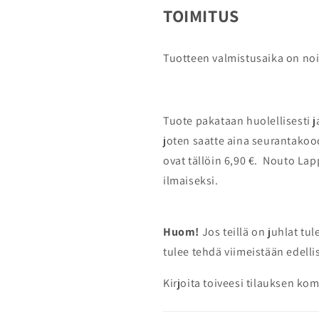
TOIMITUS
Tuotteen valmistusaika on noi
Tuote
pakataan huolellisesti j
joten saatte aina seurantakoo
ovat tällöin 6,90 €. Nouto La
ilmaiseksi.
Huom!
Jos teillä on juhlat tu
tulee tehdä viimeistään edell
Kirjoita toiveesi tilauksen k