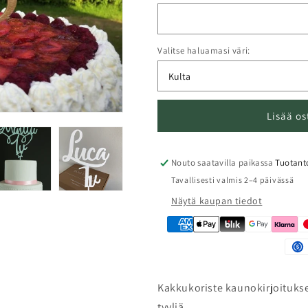
Valitse haluamasi väri:
Lisää os
Nouto saatavilla paikassa
Tuotant
Tavallisesti valmis 2–4 päivässä
Näytä kaupan tiedot
Kakkukoriste kaunokirjoitukse
tyyliä.