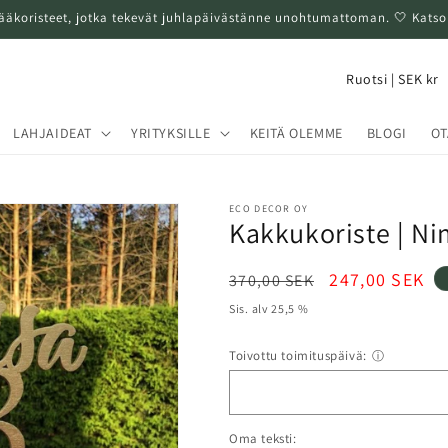
ääkoristeet, jotka tekevät juhlapäivästänne unohtumattoman. 🤍 Katso 
M
Ruotsi | SEK kr
a
a
LAHJAIDEAT
YRITYKSILLE
KEITÄ OLEMME
BLOGI
OT
/
a
ECO DECOR OY
l
Kakkukoriste | Ni
u
Normaalihinta
Alennushinta
247,00 SEK
370,00 SEK
e
Sis. alv 25,5 %
Toivottu toimituspäivä:
ⓘ
Oma teksti: