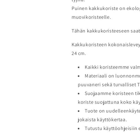
Puinen kakkukoriste on ekolo
muovikoristeelle.
Tähän kakkukoristeeseen saat
Kakkukoristeen kokonaislevey
24 cm.
Kaikki koristeemme val
Materiaali on luonnonm
puuvaneri sekä turvalliset T
Suojaamme koristeen tikk
koriste suojattuna koko kä
Tuote on uudelleenkäyte
jokaista käyttökertaa.
Tutustu käyttöohjeisiin