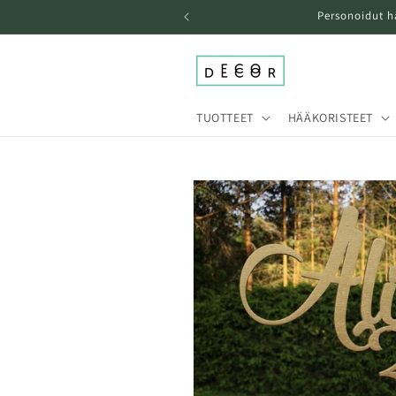
Ohita ja
Personoidut h
siirry
sisältöön
TUOTTEET
HÄÄKORISTEET
Siirry
tuotetietoihin