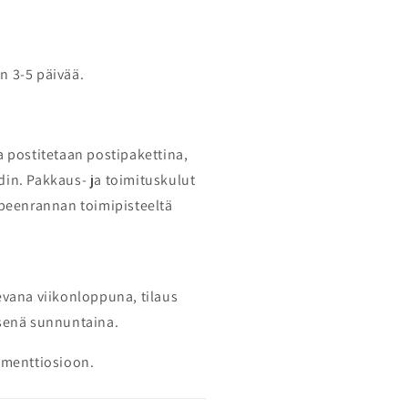
n 3-5 päivää.
a postitetaan postipakettina,
din. Pakkaus- ja toimituskulut
ppeenrannan toimipisteeltä
levana viikonloppuna, tilaus
isenä sunnuntaina.
ommenttiosioon.