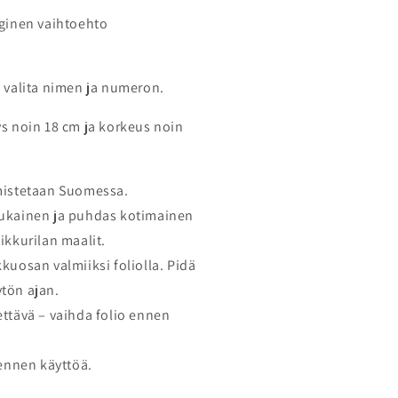
ginen vaihtoehto
 valita nimen ja numeron.
s noin 18 cm ja korkeus noin
mistetaan Suomessa.
ukainen ja puhdas kotimainen
ikkurilan maalit.
uosan valmiiksi foliolla. Pidä
ytön ajan.
ttävä – vaihda folio ennen
 ennen käyttöä.