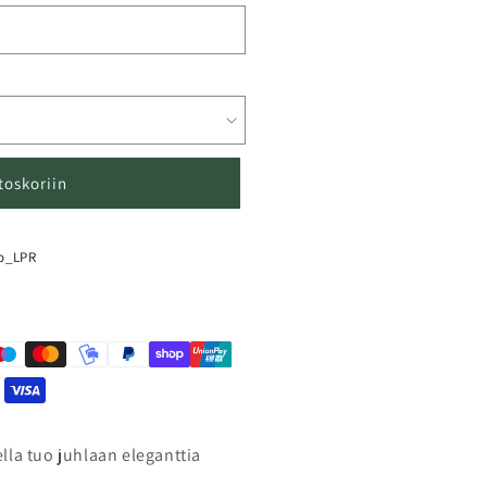
toskoriin
o_LPR
lla tuo juhlaan eleganttia