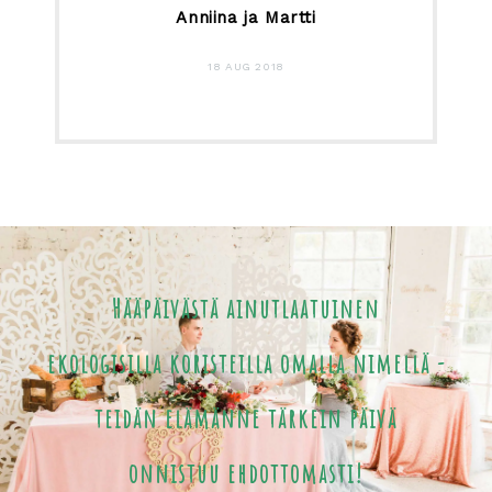
Anniina ja Martti
18 AUG 2018
Hääpäivästä ainutlaatuinen
ekologisilla koristeilla omalla nimellä -
teidän elämänne tärkein päivä
onnistuu ehdottomasti!