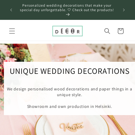
Skip to
Personalized wedding decorations that make your
content
❤️
special day unforgettable. 🤍 Check out the products!
Cart
UNIQUE WEDDING DECORATIONS
We design personalised wood decorations and paper things in a
unique style.
Showroom and own production in Helsinki.