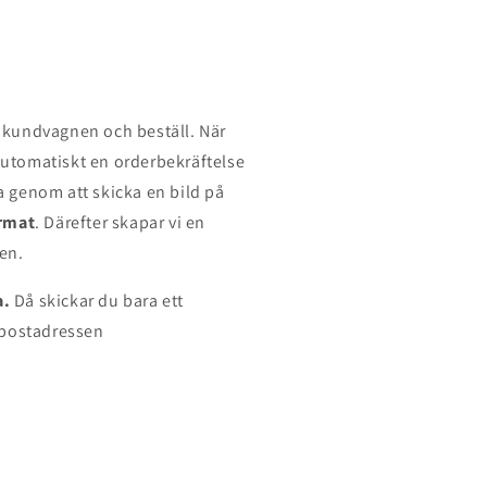
i kundvagnen och beställ. När
 automatiskt en orderbekräftelse
ra genom att skicka en bild på
rmat
. Därefter skapar vi en
gen.
a.
Då skickar du bara ett
-postadressen