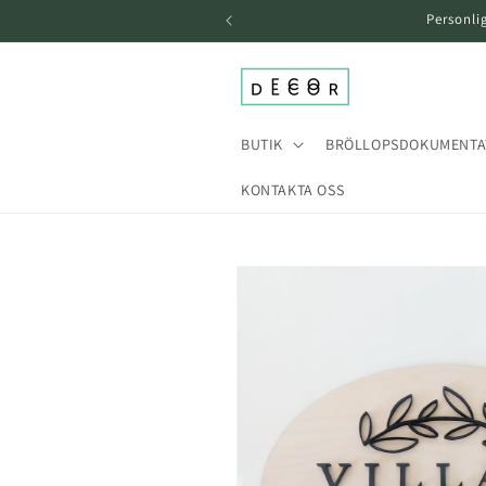
över och
Personli
gå till
innehållet
BUTIK
BRÖLLOPSDOKUMENTA
KONTAKTA OSS
Gå till
produktinformation