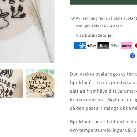
i
Avhämtning finns på plats
Tuotan
Vanligtvis klar på 2-4 dagar
Visa butiksdetaljer
Den vackra ovala logoskylten är
björkfanér. Denna praktiska och
sätt att framhäva ditt varumärk
konkurrenterna. Skyltens desi
så den passar i många olika m
Björkfanér är ett hållbart och 
och temperaturväxlingar väl. Sk