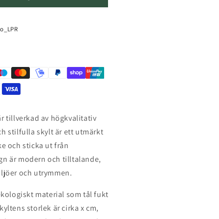
to_LPR
 tillverkad av högkvalitativ
 stilfulla skylt är ett utmärkt
e och sticka ut från
gn är modern och tilltalande,
iljöer och utrymmen.
ekologiskt material som tål fukt
yltens storlek är cirka x cm,