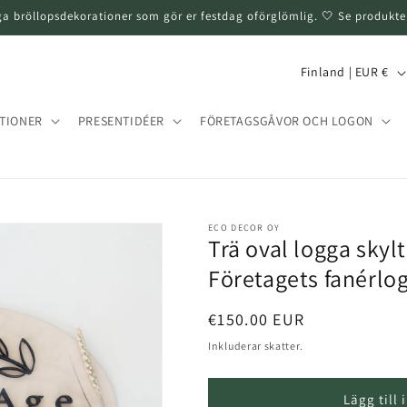
ga bröllopsdekorationer som gör er festdag oförglömlig. 🤍 Se produkte
L
Finland | EUR €
a
n
TIONER
PRESENTIDÉER
FÖRETAGSGÅVOR OCH LOGON
d
/
T
ECO DECOR OY
e
Trä oval logga skyl
r
Företagets fanérlo
r
i
Normalt
€150.00 EUR
pris
t
Inkluderar skatter.
o
Lägg till
r