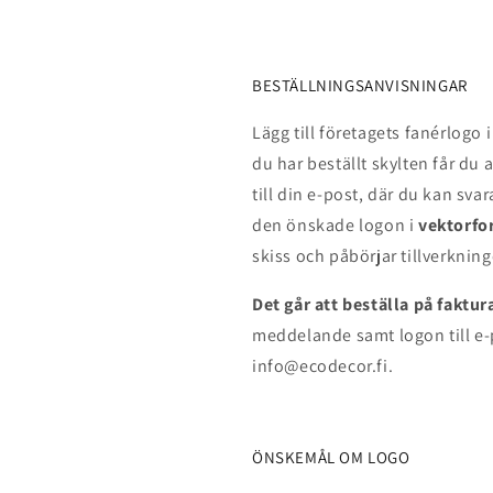
BESTÄLLNINGSANVISNINGAR
Lägg till
företagets fanérlogo
du har beställt skylten får du
till din e-post, där du kan sva
den önskade logon i
vektorfo
skiss och påbörjar tillverknin
Det går att beställa på faktur
meddelande samt logon till e
info@ecodecor.fi.
ÖNSKEMÅL OM LOGO