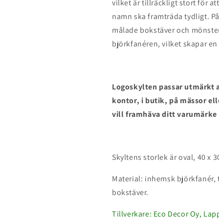
vilket är tillräckligt stort för
namn ska framträda tydligt. På
målade bokstäver och mönste
björkfanéren, vilket skapar e
Logoskylten passar utmärkt a
kontor, i butik, på mässor e
vill framhäva ditt varumärke p
Skyltens storlek är oval, 40 x 
Material: inhemsk björkfanér,
bokstäver.
Tillverkare: Eco Decor Oy, La