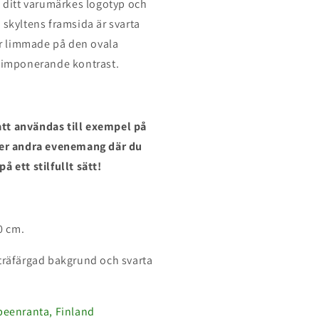
 att ditt varumärkes logotyp och
 skyltens framsida är svarta
r limmade på den ovala
n imponerande kontrast.
tt användas till exempel på
ller andra evenemang där du
å ett stilfullt sätt!
30 cm.
 träfärgad bakgrund och svarta
ppeenranta, Finland