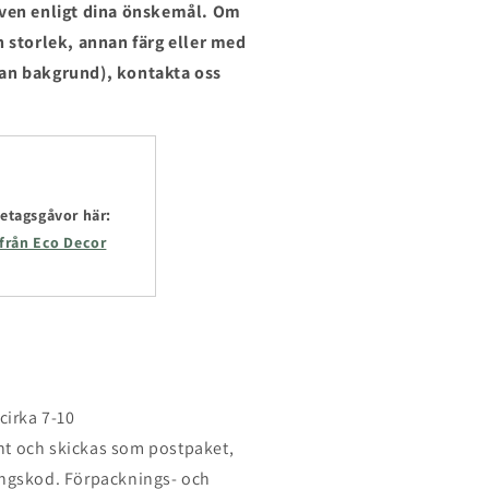
 även enligt dina önskemål. Om
n storlek, annan färg eller med
tan bakgrund), kontakta oss
etagsgåvor här:
 från Eco Decor
cirka 7-10
t och skickas som postpaket,
årningskod. Förpacknings- och