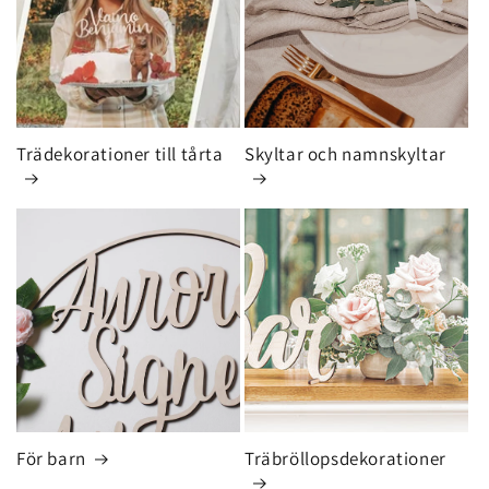
Trädekorationer till tårta
Skyltar och namnskyltar
För barn
Träbröllopsdekorationer