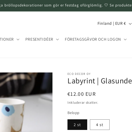
ga bröllopsdekorationer som gör er festdag oförglömlig. 🤍 Se produkte
L
Finland | EUR €
a
n
TIONER
PRESENTIDÉER
FÖRETAGSGÅVOR OCH LOGON
d
/
T
ECO DECOR OY
e
Labyrint | Glasund
r
r
Normalt
€12.00 EUR
pris
i
Inkluderar skatter.
t
Belopp
o
2 st
4 st
r