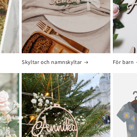
Skyltar och namnskyltar
För barn