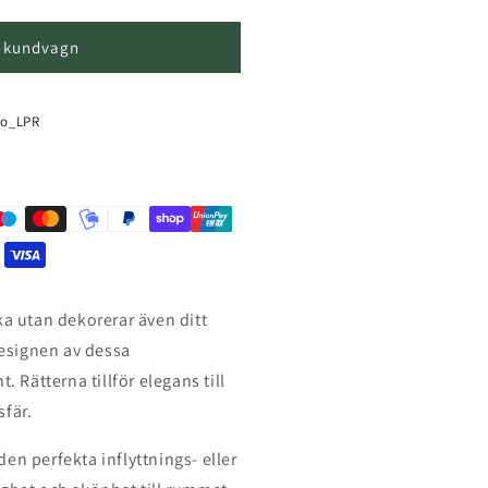
 i kundvagn
to_LPR
ka utan dekorerar även ditt
esignen av dessa
. Rätterna tillför elegans till
sfär.
en perfekta inflyttnings- eller