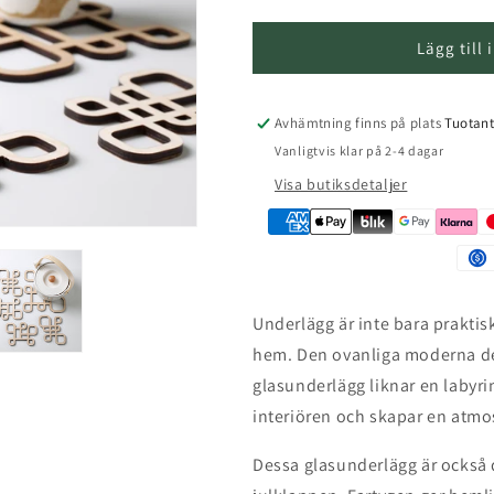
i
Lägg till
Avhämtning finns på plats
Tuotan
Vanligtvis klar på 2-4 dagar
Visa butiksdetaljer
Underlägg är inte bara praktis
hem.
Den ovanliga moderna d
glasunderlägg liknar en labyrint
interiören och skapar en atmo
Dessa glasunderlägg är också d