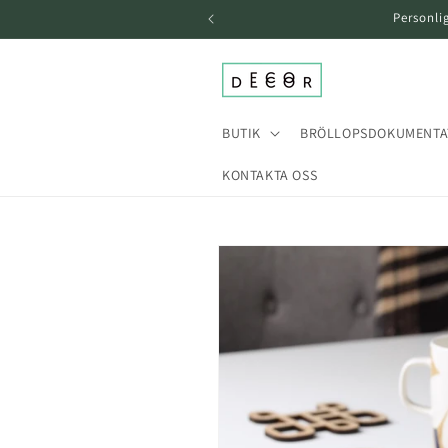
över och
Personli
gå till
innehållet
BUTIK
BRÖLLOPSDOKUMENTA
KONTAKTA OSS
Gå till
produktinformation