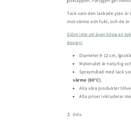
julklappen. Fartygen ger heml
Tack vare den lackade ytan är
mot värme och fukt, och de är 
Glöm inte att även köpa en 
design!
Diameter 9-12 cm, tjock
Materialet är naturlig o
Spraymålad med lack s
värme (80°C)
.
Alla våra produkter tillve
Alla priser inkluderar 
Dela