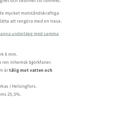
ighet och skönhet till rummet.
 de mycket motståndskraftiga
lätta att rengöra med en trasa.
tekanna underlägg med samma
lek 6 mm.
ch ren inhemsk björkfaner.
om är
tålig mot vatten och
rkas i Helsingfors.
moms 25,5%.