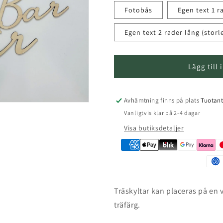
Fotobås
Egen text 1 r
i
Egen text 2 rader lång (storl
Lägg till
Avhämtning finns på plats
Tuotan
Vanligtvis klar på 2-4 dagar
Visa butiksdetaljer
Träskyltar kan placeras på en v
träfärg.