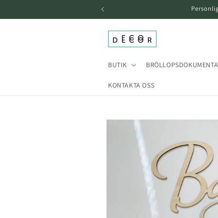
över och
Personli
gå till
innehållet
BUTIK
BRÖLLOPSDOKUMENTA
KONTAKTA OSS
Gå till
produktinformation