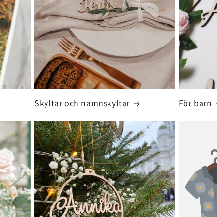
Skyltar och namnskyltar
För barn