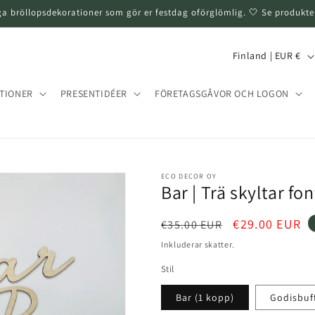
ga bröllopsdekorationer som gör er festdag oförglömlig. 🤍 Se produkte
L
Finland | EUR €
a
n
TIONER
PRESENTIDÉER
FÖRETAGSGÅVOR OCH LOGON
d
/
T
ECO DECOR OY
e
Bar | Trä skyltar fon
r
r
Normalt
Rea-
€29.00 EUR
€35.00 EUR
pris
pris
i
Inkluderar skatter.
t
Stil
o
Bar (1 kopp)
Godisbuf
r