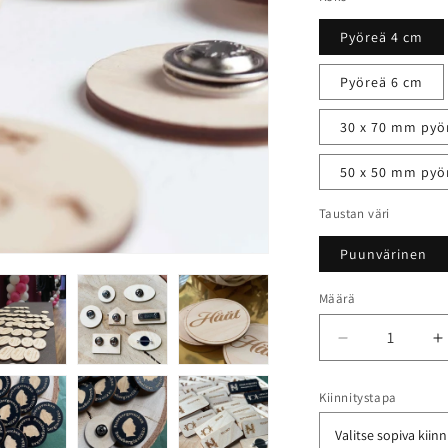
Pyöreä 4 cm
Pyöreä 6 cm
30 x 70 mm pyör
50 x 50 mm pyör
Taustan väri
Puunvärinen
Määrä
Määrä
Vähennä
L
tuotteen
t
Nimipinssit
N
Kiinnitystapa
omalla
o
tekstillä
t