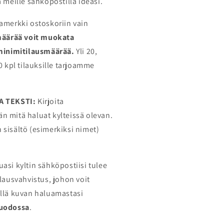
ä meille sähköpostilla ideasi.
ntamerkki ostoskoriin vain
määrää voit muokata
minimitilausmäärää.
Yli 20,
0 kpl tilauksille tarjoamme
A TEKSTI:
Kirjoita
 mitä haluat kylteissä olevan.
en sisältö (esimerkiksi nimet)
uasi kyltin sähköpostiisi tulee
ilausvahvistus, johon voit
llä kuvan haluamastasi
uodossa
.