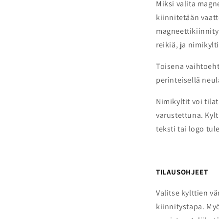
Miksi valita magne
kiinnitetään vaat
magneettikiinnityk
reikiä, ja nimikyl
Toisena vaihtoeht
perinteisellä neul
Nimikyltit voi tila
varustettuna. Kylt
teksti tai logo tu
TILAUSOHJEET
Valitse kylttien v
kiinnitystapa. Myö