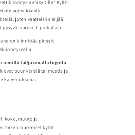
ettikiinnitys nimikyltille? Kyltit
teisiin voimakkaalla
sellä, joten vaatteisiin ei jää
tit pysyvät varmasti paikallaan.
ona on kiinnittää pinssit
akiinnityksellä.
ta
nimillä tai/ja omalla logolla
it ovat puunvärisiä tai mustia ja
lee kaiverruksena.
äri, koko, muoto ja
s toisen muotoiset kyltit