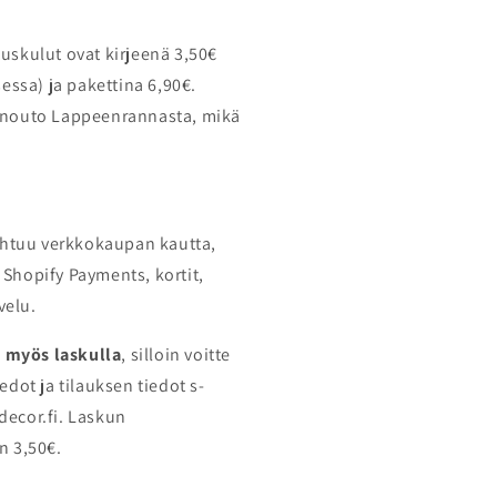
tuskulut ovat kirjeenä 3,50€
ksessa) ja pakettina 6,90€.
nouto Lappeenrannasta, mikä
htuu verkkokaupan kautta,
 Shopify Payments, kortit,
velu.
 myös laskulla
, silloin voitte
iedot ja tilauksen tiedot s-
decor.fi. Laskun
n 3,50€.