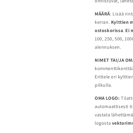
onnistuvat, lähet
MÄÄRÄ
: Lisää ri
kerran.
Kylttien 
ostoskorissa
.
Ei 
100, 250, 500, 100
alennuksen.
NIMET TAI/JA OM
kommenttikenttään
Erittele eri kyltti
pilkulla.
OMA LOGO:
Tilatt
automaattisesti t
vastata lähettämä
logosta
vektorim