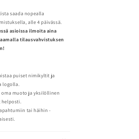
ista saada nopealla
lmistuksella, alle 4 päivässä.
essä asioissa ilmoita aina
taamalla tilausvahvistuksen
n!
staa puiset nimikyltit ja
 logolla.
, oma muoto ja yksilöllinen
 helposti.
 tapahtumiin tai häihin -
isesti.