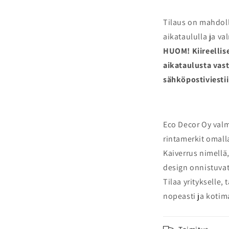
Tilaus on mahdoll
aikataululla ja va
HUOM!
Kiireellis
aikataulusta vas
sähköpostiviestii
Eco Decor Oy valmi
rintamerkit omalla
Kaiverrus nimellä
design onnistuvat
Tilaa yritykselle,
nopeasti ja kotima