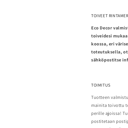
TOIVEET RINTAME
Eco Decor valmis
toiveidesi mukaan
koossa, eri värise
toteutuksella, o
sähköpostitse in
TOIMITUS
Tuotteen valmistu
mainita toivottu t
perille ajoissa!
Tu
postitetaan posti