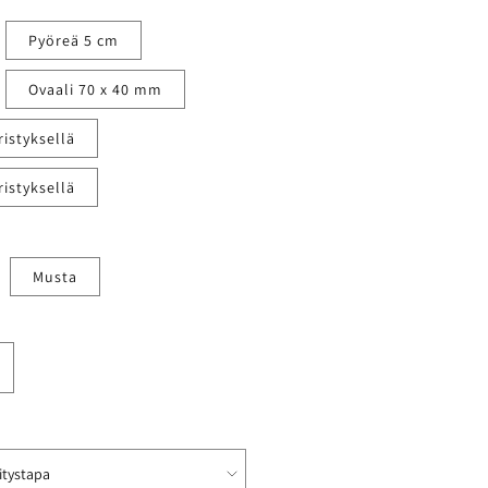
Pyöreä 5 cm
Ovaali 70 x 40 mm
istyksellä
istyksellä
Musta
isää
uotteen
imipinssit
malla
ekstillä