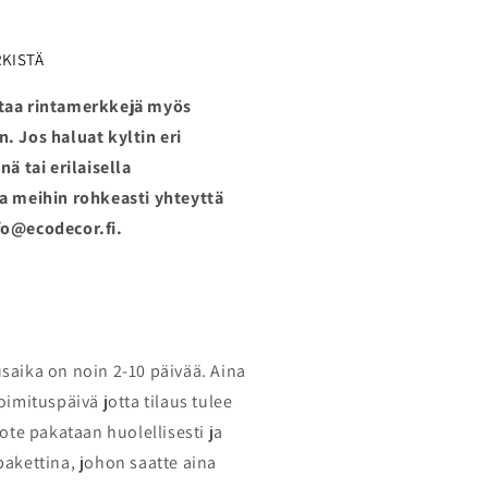
RKISTÄ
taa rintamerkkejä myös
. Jos haluat kyltin eri
nä tai erilaisella
ta meihin rohkeasti yhteyttä
fo@ecodecor.fi.
saika on noin 2-10 päivää. Aina
oimituspäivä jotta tilaus tulee
ote
pakataan huolellisesti ja
pakettina, johon saatte aina