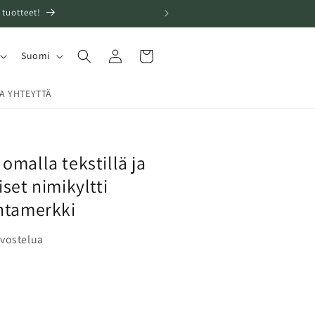
tuotteet!
Kirjaudu
K
Ostoskori
Suomi
sisään
i
e
A YHTEYTTÄ
l
i
 omalla tekstillä ja
iset nimikyltti
intamerkki
rvostelua