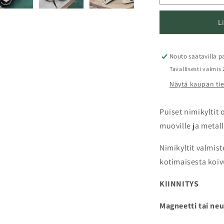
ja
j
logolla
l
L
|
|
Puiset
P
nimikyltti
n
rintaan
r
Nouto saatavilla 
|
|
Tavallisesti valmis
Rintamerkki
R
Näytä kaupan ti
määrää
m
Puiset nimikyltit
muoville ja metalli
Nimikyltit valmis
kotimaisesta koiv
KIINNITYS
Magneetti tai neu