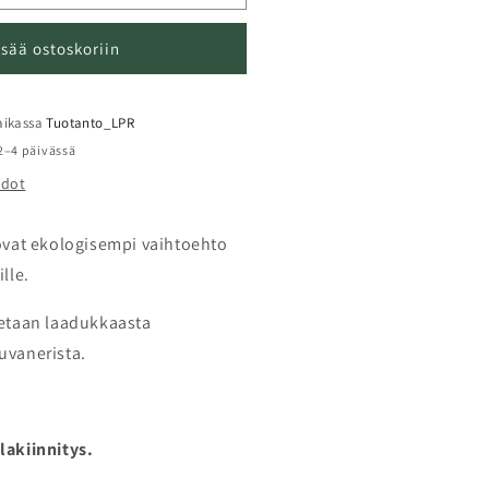
a
ogolla
isää ostoskoriin
uiset
imikyltti
intaan
paikassa
Tuotanto_LPR
 2–4 päivässä
intamerkki
edot
äärää
 ovat ekologisempi vaihtoehto
lle.
tetaan laadukkaasta
uvanerista.
lakiinnitys.