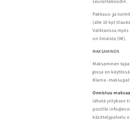
seurantakoodin.
Pakkaus- ja toimi
(alle 10 kpl tilau
Valittavissa
myös 
on ilmaista (0€).
MAKSAMINEN
Maksaminen tapa
jossa on käytössä
Klarna -maksupal
Onnistuu maksaa
lähetä yrityksen t
postille info@eco
käsittelypalvelu o