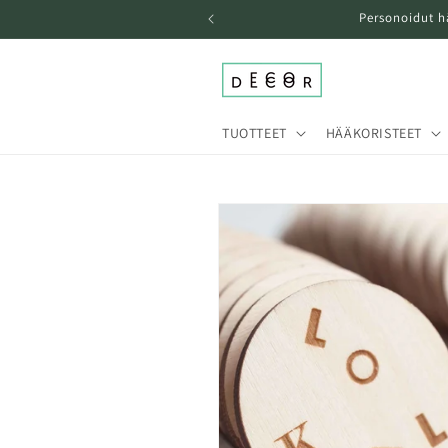
Ohita ja
Personoidut h
siirry
sisältöön
TUOTTEET
HÄÄKORISTEET
Siirry
tuotetietoihin