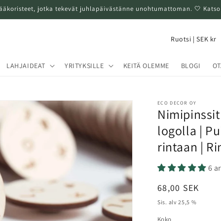
ääkoristeet, jotka tekevät juhlapäivästänne unohtumattoman. 🤍 Katso 
M
Ruotsi | SEK kr
a
a
LAHJAIDEAT
YRITYKSILLE
KEITÄ OLEMME
BLOGI
OT
/
a
ECO DECOR OY
l
Nimipinssit
u
logolla | Pu
e
rintaan | R
6 a
Normaalihinta
68,00 SEK
Sis. alv 25,5 %
Koko