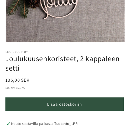
Avaa
aineisto
1
ECO DECOR OY
Joulukuusenkoristeet, 2 kappaleen
modaalisessa
ikkunassa
setti
Normaalihinta
135,00 SEK
Sis. alv 25,5 %
Lisää ostoskoriin
Nouto saatavilla paikassa
Tuotanto_LPR