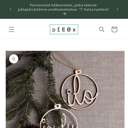
Ohita ja
Personoidut hääkoristeet, jotka tekevät
siirry
❤️A
juhlapäivästänne unohtumattoman. 🤍 Katso tuotteet!
sisältöön
Ostoskori
Siirry
tuotetietoihin