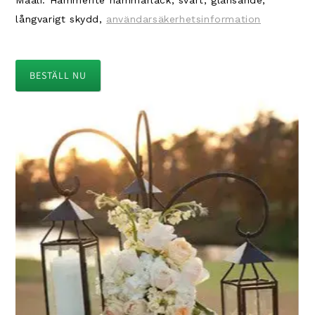
Maali: Hammerite hammarlack, svart, glänsande,
långvarigt skydd,
användarsäkerhetsinformation
BESTÄLL NU