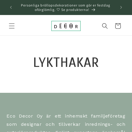
över och
Personliga bröllopsdekorationer som gör er festdag
gå till
oförglömlig. 🤍 Se produkterna!
innehållet
Varukorg
LYKTHAKAR
Eco Decor Oy är ett inhemskt familjeföretag
som designar och tillverkar inrednings- och