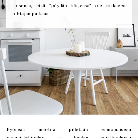
toisensa, eikä "pöydän kärjessä" ole erikseen
johtajan paikkaa.
Pyöreää muotoa pidetään erinomaisena
suunnittelijoiden ja heidän asiakkaidensa