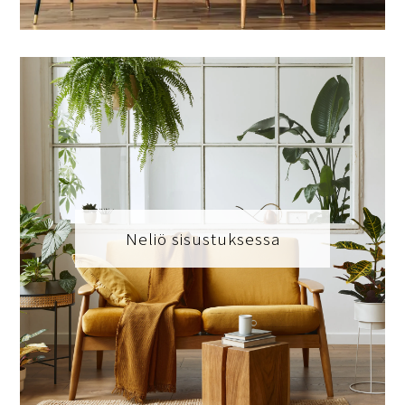
Neliö sisustuksessa