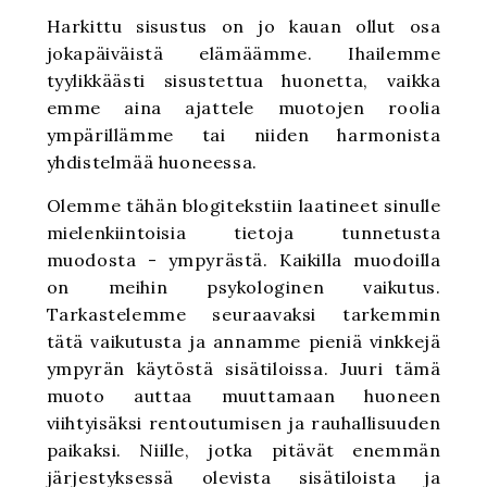
Harkittu sisustus on jo kauan ollut osa
jokapäiväistä elämäämme. Ihailemme
tyylikkäästi sisustettua huonetta, vaikka
emme aina ajattele muotojen roolia
ympärillämme tai niiden harmonista
yhdistelmää huoneessa
.
Olemme tähän blogitekstiin laatineet sinulle
mielenkiintoisia tietoja tunnetusta
muodosta - ympyrästä. Kaikilla muodoilla
on meihin psykologinen vaikutus.
Tarkastelemme seuraavaksi tarkemmin
tätä vaikutusta ja annamme pieniä vinkkejä
ympyrän käytöstä sisätiloissa. Juuri tämä
muoto auttaa muuttamaan huoneen
viihtyisäksi rentoutumisen ja rauhallisuuden
paikaksi. Niille, jotka pitävät enemmän
järjestyksessä olevista sisätiloista ja