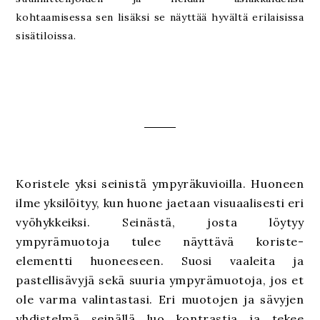
kohtaamisessa sen lisäksi se näyttää hyvältä erilaisissa
sisätiloissa.
Koristele yksi seinistä ympyräkuvioilla. Huoneen
ilme yksilöityy, kun huone jaetaan visuaalisesti eri
vyöhykkeiksi. Seinästä, josta löytyy
ympyrämuotoja tulee näyttävä koriste-
elementti huoneeseen. Suosi vaaleita ja
pastellisävyjä sekä suuria ympyrämuotoja, jos et
ole varma valintastasi. Eri muotojen ja sävyjen
yhdistelmä seinällä luo kontrastia ja tekee